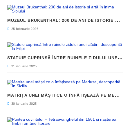
M
UZEUL BRUKENTHAL: 200 DE ANI DE ISTORIE ȘI ARTĂ ÎN INIMA SIBIULUI
25 februarie 2026
S
TATUIE CUPRINSĂ ÎNTRE RUINELE ZIDULUI UNEI CLĂDIRI, DESCOPERITĂ LA FILIPI
31 ianuarie 2025
M
ATRIȚA UNEI MĂȘTI CE O ÎNFĂȚIȘEAZĂ PE MEDUSA, DESCOPERITĂ ÎN SICILIA
30 ianuarie 2025