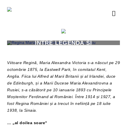
REGINA MARIA, O VIAȚĂ
ÎNTRE LEGENDĂ ȘI
SACRIFICIU
Viitoare Regină, Maria Alexandra Victoria s-a născut pe 29
octombrie 1875, la Eastwell Park, în comitatul Kent,
Anglia. Fiica lui Alfred al Marii Britanii și al Irlandei, duce
de Edinburgh, și a Marii Ducese Maria Alexandrovna a
Rusiei, s-a căsătorit pe 10 ianuarie 1893 cu Principele
Moștenitor Ferdinand al României. Între 1914 și 1927, a
fost Regina României și a trecut în neființă pe 18 iulie
1938, la Sinaia.
… „al doilea soare“