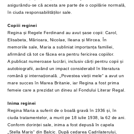
asigurându-se că acesta are parte de o copilărie normală,
în ciuda responsabilităților sale.
Copiii reginei
Regina și Regele Ferdinand au avut șase copii: Carol,
Elisabeta, Mărioara, Nicolae, Ileana și Mircea. În
memoriile sale, Maria a subliniat importanța familiei,
afirmând că tot ce făcea era pentru fericirea copiilor.
A publicat numeroase lucrări, inclusiv cărți pentru copii și
autobiografii, având un impact considerabil în literatura
română și internațională. „Povestea vieții mele“ a avut un
mare succes în Marea Britanie, iar Regina a fost prima
femeie care a prezidat un dineu al Fondului Literar Regal.
Inima reginei
Regina Maria a suferit de o boală gravă în 1936 și, în
ciuda tratamentelor, a murit pe 18 iulie 1938, la 62 de ani.
Conform dorinței sale, inima a fost depusă în capela
„Stella Maris“ din Balcic. După cedarea Cadrilaterului,