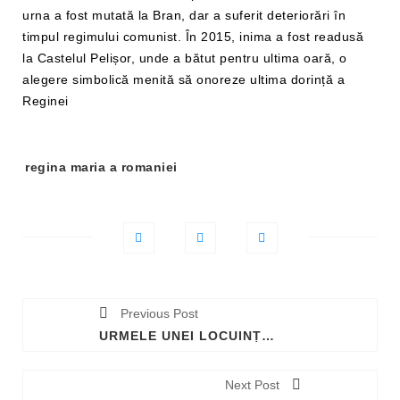
urna a fost mutată la Bran, dar a suferit deteriorări în
timpul regimului comunist. În 2015, inima a fost readusă
la Castelul Pelișor, unde a bătut pentru ultima oară, o
alegere simbolică menită să onoreze ultima dorință a
Reginei
Tag-
regina maria a romaniei
uri:
Previous Post
URMELE UNEI LOCUINȚE VECHI DE 8.000 MII DE ANI, DESCOPERITE ÎN SERBIA
Next Post