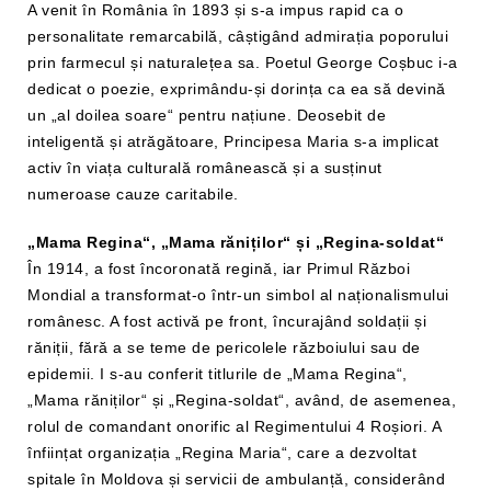
A venit în România în 1893 și s-a impus rapid ca o
personalitate remarcabilă, câștigând admirația poporului
prin farmecul și naturalețea sa. Poetul George Coșbuc i-a
dedicat o poezie, exprimându-și dorința ca ea să devină
un „al doilea soare“ pentru națiune. Deosebit de
inteligentă și atrăgătoare, Principesa Maria s-a implicat
activ în viața culturală românească și a susținut
numeroase cauze caritabile.
„Mama Regina“, „Mama răniților“ și „Regina-soldat“
În 1914, a fost încoronată regină, iar Primul Război
Mondial a transformat-o într-un simbol al naționalismului
românesc. A fost activă pe front, încurajând soldații și
răniții, fără a se teme de pericolele războiului sau de
epidemii. I s-au conferit titlurile de „Mama Regina“,
„Mama răniților“ și „Regina-soldat“, având, de asemenea,
rolul de comandant onorific al Regimentului 4 Roșiori. A
înființat organizația „Regina Maria“, care a dezvoltat
spitale în Moldova și servicii de ambulanță, considerând