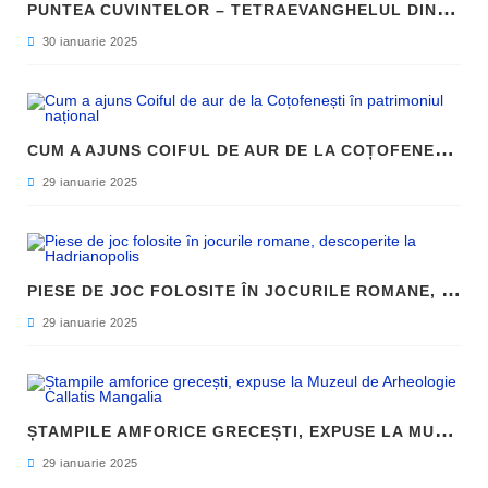
P
UNTEA CUVINTELOR – TETRAEVANGHELUL DIN 1561 ȘI NAȘTEREA LIMBII ROMÂNE LITERARE
30 ianuarie 2025
C
UM A AJUNS COIFUL DE AUR DE LA COȚOFENEȘTI ÎN PATRIMONIUL NAȚIONAL
29 ianuarie 2025
P
IESE DE JOC FOLOSITE ÎN JOCURILE ROMANE, DESCOPERITE LA HADRIANOPOLIS
29 ianuarie 2025
Ș
TAMPILE AMFORICE GRECEȘTI, EXPUSE LA MUZEUL DE ARHEOLOGIE CALLATIS MANGALIA
29 ianuarie 2025