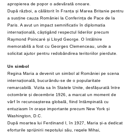
apropierea de popor o adevărată onoare.
După război, a călătorit în Franța și Marea Britanie pentru
a susține cauza României la Conferința de Pace de la
Paris. A avut un impact semnificativ în diplomatia
internațională, câștigând respectul liderilor precum
Raymond Poincaré și Lloyd George. O întâlnire
memorabilă a fost cu Georges Clemenceau, unde a
solicitat ajutor pentru redobândirea teritoriilor pierdute.
Un simbol
Regina Maria a devenit un simbol al României pe scena
internațională, bucurându-se de o popularitate
remarcabilă. Vizita sa în Statele Unite, desfășurată între
octombrie și decembrie 1926, a marcat un moment de
vârf în recunoașterea globală, fiind întâmpinată cu
entuziasm în orașe importante precum New York și
Washington, D.C.
După moartea lui Ferdinand I, în 1927, Maria și-a dedicat
eforturile sprijinirii nepotului său, regele Mihai,