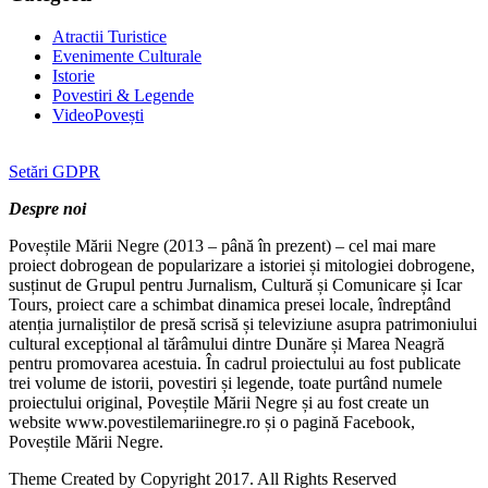
Atractii Turistice
Evenimente Culturale
Istorie
Povestiri & Legende
VideoPovești
Setări GDPR
Despre noi
Poveștile Mării Negre (2013 – până în prezent) – cel mai mare
proiect dobrogean de popularizare a istoriei și mitologiei dobrogene,
susținut de Grupul pentru Jurnalism, Cultură și Comunicare și Icar
Tours, proiect care a schimbat dinamica presei locale, îndreptând
atenția jurnaliștilor de presă scrisă și televiziune asupra patrimoniului
cultural excepțional al tărâmului dintre Dunăre și Marea Neagră
pentru promovarea acestuia. În cadrul proiectului au fost publicate
trei volume de istorii, povestiri și legende, toate purtând numele
proiectului original, Poveștile Mării Negre și au fost create un
website www.povestilemariinegre.ro și o pagină Facebook,
Poveștile Mării Negre.
Theme Created by Copyright 2017. All Rights Reserved