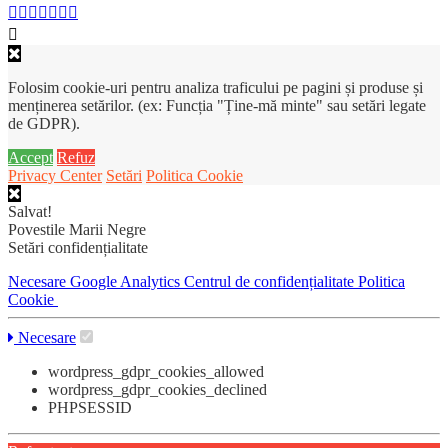
Folosim cookie-uri pentru analiza traficului pe pagini și produse și
menținerea setărilor. (ex: Funcția "Ține-mă minte" sau setări legate
de GDPR).
Accept
Refuz
Privacy Center
Setări
Politica Cookie
Salvat!
Povestile Marii Negre
Setări confidențialitate
Necesare
Google Analytics
Centrul de confidențialitate
Politica
Cookie
Necesare
wordpress_gdpr_cookies_allowed
wordpress_gdpr_cookies_declined
PHPSESSID