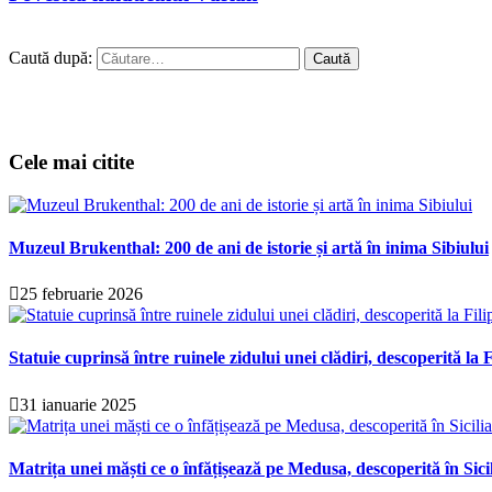
Caută după:
Cele mai citite
Muzeul Brukenthal: 200 de ani de istorie și artă în inima Sibiului
25 februarie 2026
Statuie cuprinsă între ruinele zidului unei clădiri, descoperită la F
31 ianuarie 2025
Matrița unei măști ce o înfățișează pe Medusa, descoperită în Sici