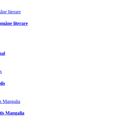
omâne literare
nal
lis
tis Mangalia