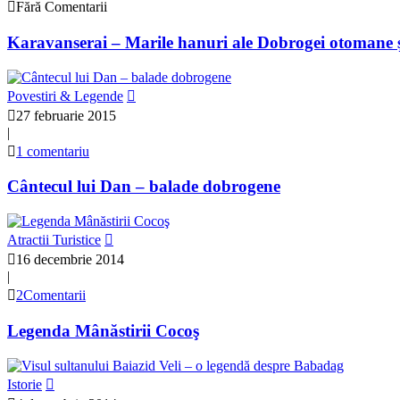
Fără Comentarii
Karavanserai – Marile hanuri ale Dobrogei otomane ş
Povestiri & Legende
27 februarie 2015
|
1 comentariu
Cântecul lui Dan – balade dobrogene
Atractii Turistice
16 decembrie 2014
|
2Comentarii
Legenda Mânăstirii Cocoş
Istorie