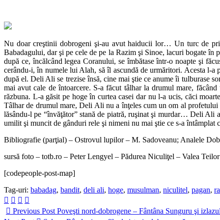
Nu doar creştinii dobrogeni şi-au avut haiducii lor… Un turc de prin
Babadagului, dar şi pe cele de pe la Razim şi Sinoe, lacuri bogate î
după ce, încălcând legea Coranului, se îmbătase într-o noapte şi făcuse
cerându-i, în numele lui Alah, să îl ascundă de urmăritori. Acesta l-a po
după el. Deli Ali se trezise însă, cine mai ştie ce anume îi tulburase s
mai avut cale de întoarcere. S-a făcut tâlhar la drumul mare, făcând 
răzbuna. L-a găsit pe hoge în curtea casei dar nu l-a ucis, căci moart
Tâlhar de drumul mare, Deli Ali nu a înţeles cum un om al profetului 
lăsându-l pe “învăţător” stană de piatră, ruşinat şi murdar… Deli Ali a 
umilit şi muncit de gânduri rele şi nimeni nu mai ştie ce s-a întâmplat
Bibliografie (parţial) – Ostrovul lupilor – M. Sadoveanu; Analele Do
sursă foto – totb.ro – Peter Lengyel – Pădurea Niculiţel – Valea Teilor
[codepeople-post-map]
Tag-uri:
babadag
,
bandit
,
deli ali
,
hoge
,
musulman
,
niculitel
,
pagan
,
r
Previous Post
Poveşti nord-dobrogene – Fântâna Sunguru şi izlazu