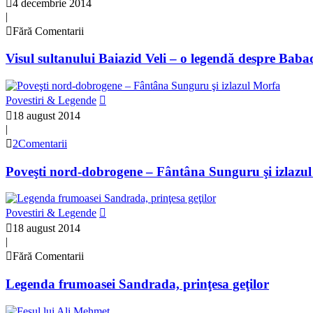
4 decembrie 2014
|
Fără Comentarii
Visul sultanului Baiazid Veli – o legendă despre Bab
Povestiri & Legende
18 august 2014
|
2Comentarii
Poveşti nord-dobrogene – Fântâna Sunguru şi izlazu
Povestiri & Legende
18 august 2014
|
Fără Comentarii
Legenda frumoasei Sandrada, prinţesa geţilor