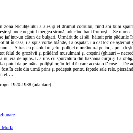
 zona Niculiţelului a ales şi el drumul codrului, fiind ani buni spaima
n peşte şi unde negoţul mergea strună, aducând bani frumoşi… Se numea D
 jaf într-un cătun de bulgari. Urmărit de ai săi, hăituit prin pădurile 
fitit în casă, i-a spus vorbe blânde, l-a ospătat, i-a dat loc de aşternut 
omnul… A tras cu pistolul în şeful poliţiei omorându-l pe loc, apoi a ieş
tot felul de grozăvii şi prădând musulmani şi creştini (ghiauri – necre
ea nu era de ajuns. L-a uns cu spurcătură din haznaua curţii şi l-a obli
l-a putut da pe mâna poliţiştilor, în felul în care acesta o făcuse… De 
fost în cele din urmă prins şi pedepsit pentru faptele sale rele, pierzând
 cu el….
brogei 1920-1938 (adaptare)
azbunare
l Morfa