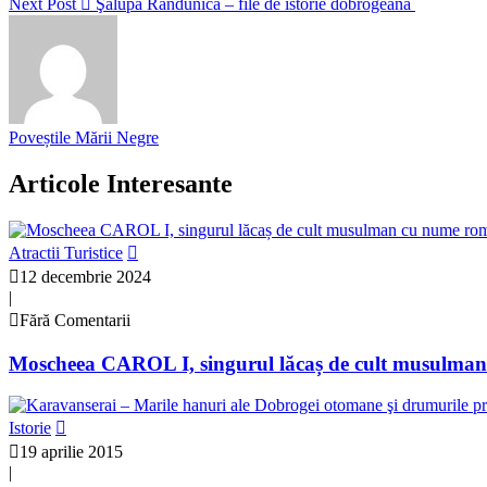
Next Post
Şalupa Rândunica – file de istorie dobrogeană
Poveștile Mării Negre
Articole Interesante
Atractii Turistice
12 decembrie 2024
|
Fără Comentarii
Moscheea CAROL I, singurul lăcaș de cult musulma
Istorie
19 aprilie 2015
|