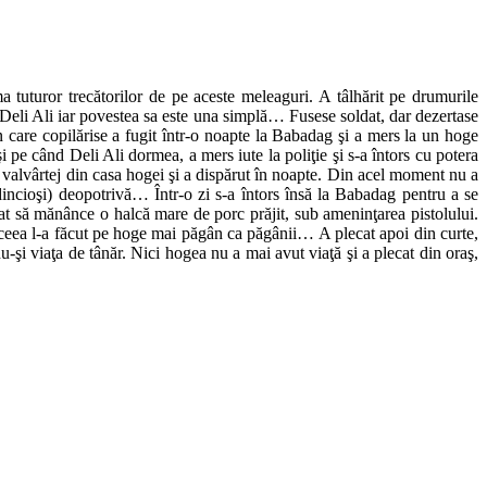
 tuturor trecătorilor de pe aceste meleaguri. A tâlhărit pe drumurile
eli Ali iar povestea sa este una simplă… Fusese soldat, dar dezertase
în care copilărise a fugit într-o noapte la Babadag şi a mers la un hoge
şi pe când Deli Ali dormea, a mers iute la poliţie şi s-a întors cu potera
it valvârtej din casa hogei şi a dispărut în noapte. Din acel moment nu a
dincioşi) deopotrivă… Într-o zi s-a întors însă la Babadag pentru a se
gat să mănânce o halcă mare de porc prăjit, sub ameninţarea pistolului.
aceea l-a făcut pe hoge mai păgân ca păgânii… A plecat apoi din curte,
u-şi viaţa de tânăr. Nici hogea nu a mai avut viaţă şi a plecat din oraş,