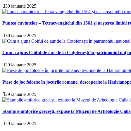
30 ianuarie 2025
Puntea cuvintelor – Tetraevanghelul din 1561 și nașterea limbii r
30 ianuarie 2025
Cum a ajuns Coiful de aur de la Coțofenești în patrimoniul națio
29 ianuarie 2025
Piese de joc folosite în jocurile romane, descoperite la Hadrianopo
29 ianuarie 2025
Ștampile amforice grecești, expuse la Muzeul de Arheologie Calla
29 ianuarie 2025