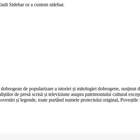
fault Sidebar or a custom sidebar.
dobrogean de popularizare a istoriei și mitologiei dobrogene, susținut 
aliștilor de presă scrisă și televiziune asupra patrimoniului cultural e
, povestiri și legende, toate purtând numele proiectului original, Poveșt