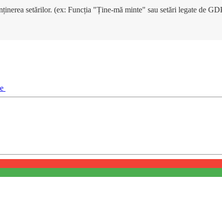
enținerea setărilor. (ex: Funcția "Ține-mă minte" sau setări legate de G
ie