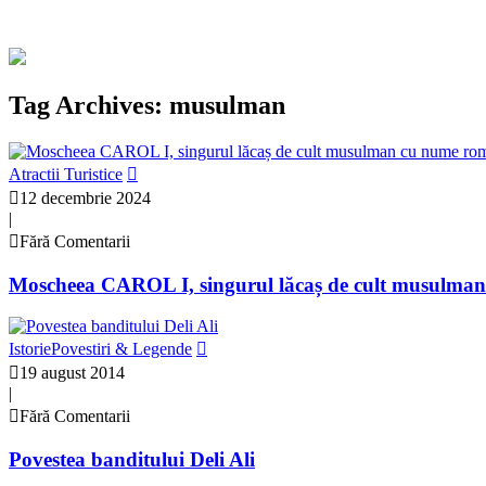
Tag Archives: musulman
Atractii Turistice
12 decembrie 2024
|
Fără Comentarii
Moscheea CAROL I, singurul lăcaș de cult musulma
Istorie
Povestiri & Legende
19 august 2014
|
Fără Comentarii
Povestea banditului Deli Ali