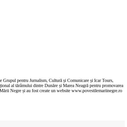
de Grupul pentru Jurnalism, Cultură și Comunicare și Icar Tours,
xcepțional al tărâmului dintre Dunăre și Marea Neagră pentru promovarea
ile Mării Negre și au fost create un website www.povestilemariinegre.ro