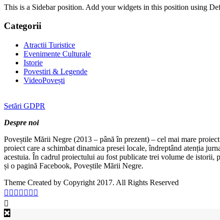
This is a Sidebar position. Add your widgets in this position using De
Categorii
Atractii Turistice
Evenimente Culturale
Istorie
Povestiri & Legende
VideoPovești
Setări GDPR
Despre noi
Poveștile Mării Negre (2013 – până în prezent) – cel mai mare proiect 
proiect care a schimbat dinamica presei locale, îndreptând atenția jurn
acestuia. În cadrul proiectului au fost publicate trei volume de istorii
și o pagină Facebook, Poveștile Mării Negre.
Theme Created by Copyright 2017. All Rights Reserved