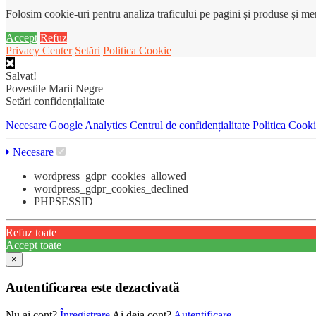
Folosim cookie-uri pentru analiza traficului pe pagini și produse și m
Accept
Refuz
Privacy Center
Setări
Politica Cookie
Salvat!
Povestile Marii Negre
Setări confidențialitate
Necesare
Google Analytics
Centrul de confidențialitate
Politica Cook
Necesare
wordpress_gdpr_cookies_allowed
wordpress_gdpr_cookies_declined
PHPSESSID
Refuz toate
Accept toate
×
Autentificarea este dezactivată
Nu ai cont?
Înregistrare
Ai deja cont?
Autentificare