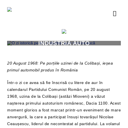
O ZI ISTORICĂ PENTRU
INDUSTRIA AUTO
ROMÂNEASCĂ
20 August 1968: Pe porțiile uzinei de la Colibași, ieșea
primul automobil produs în România
Într-o zi ce avea să fie înscrisă cu litere de aur în
calendarul Partidului Comunist Român, pe 20 august
1968, uzina de la Colibași (astăzi Mioveni) a văzut
nașterea primului autoturism românesc, Dacia 1100. Acest
moment glorios a fost marcat printr-un eveniment de mare
anvergură, la care a participat însuși tovarășul Nicolae
Ceaușescu, liderul de necontestat al partidului. La volanul