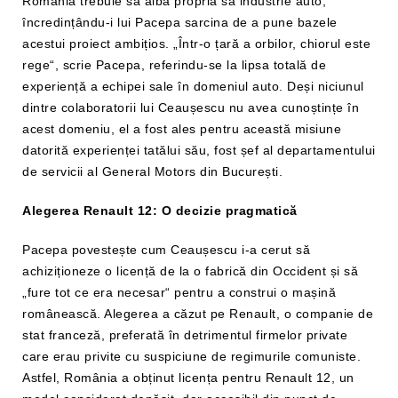
România trebuie să aibă propria sa industrie auto,
încredințându-i lui Pacepa sarcina de a pune bazele
acestui proiect ambițios. „Într-o țară a orbilor, chiorul este
rege“, scrie Pacepa, referindu-se la lipsa totală de
experiență a echipei sale în domeniul auto. Deși niciunul
dintre colaboratorii lui Ceaușescu nu avea cunoștințe în
acest domeniu, el a fost ales pentru această misiune
datorită experienței tatălui său, fost șef al departamentului
de servicii al General Motors din București.
Alegerea Renault 12: O decizie pragmatică
Pacepa povestește cum Ceaușescu i-a cerut să
achiziționeze o licență de la o fabrică din Occident și să
„fure tot ce era necesar“ pentru a construi o mașină
românească. Alegerea a căzut pe Renault, o companie de
stat franceză, preferată în detrimentul firmelor private
care erau privite cu suspiciune de regimurile comuniste.
Astfel, România a obținut licența pentru Renault 12, un