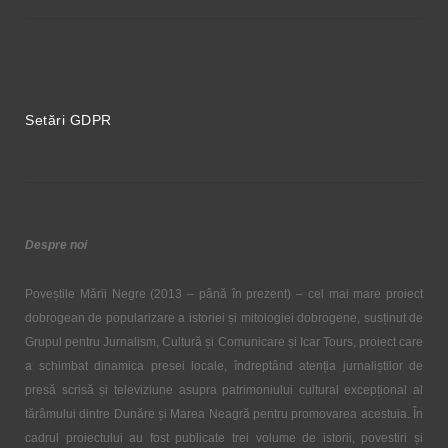
Setări GDPR
Despre noi
Poveștile Mării Negre (2013 – până în prezent) – cel mai mare proiect
dobrogean de popularizare a istoriei și mitologiei dobrogene, susținut de
Grupul pentru Jurnalism, Cultură și Comunicare și Icar Tours, proiect care
a schimbat dinamica presei locale, îndreptând atenția jurnaliștilor de
presă scrisă și televiziune asupra patrimoniului cultural excepțional al
tărâmului dintre Dunăre și Marea Neagră pentru promovarea acestuia. În
cadrul proiectului au fost publicate trei volume de istorii, povestiri și