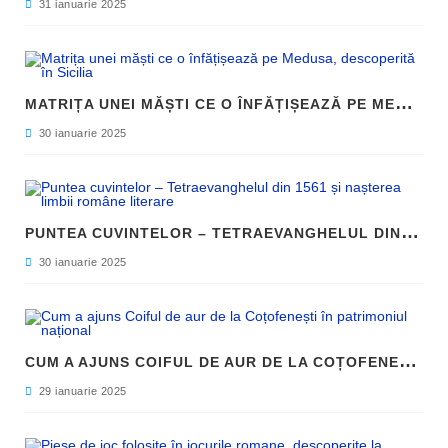
31 ianuarie 2025
M
ATRIȚA UNEI MĂȘTI CE O ÎNFĂȚIȘEAZĂ PE MEDUSA, DESCOPERITĂ ÎN SICILIA
30 ianuarie 2025
P
UNTEA CUVINTELOR – TETRAEVANGHELUL DIN 1561 ȘI NAȘTEREA LIMBII ROMÂNE LITERARE
30 ianuarie 2025
C
UM A AJUNS COIFUL DE AUR DE LA COȚOFENEȘTI ÎN PATRIMONIUL NAȚIONAL
29 ianuarie 2025