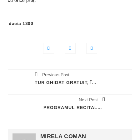
cu orice preț.
Tag-
dacia 1300
uri:
Previous Post
TUR GHIDAT GRATUIT, ÎN MEMORIA MARELUI ACTOR JEAN CONSTANTIN
Next Post
PROGRAMUL RECITALURILOR LA FESTIVALUL DE MUZICĂ UȘOARĂ MAMAIA 2024
MIRELA COMAN