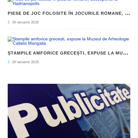
P
IESE DE JOC FOLOSITE ÎN JOCURILE ROMANE, DESCOPERITE LA HADRIANOPOLIS
29 ianuarie 2025
Ș
TAMPILE AMFORICE GRECEȘTI, EXPUSE LA MUZEUL DE ARHEOLOGIE CALLATIS MANGALIA
29 ianuarie 2025