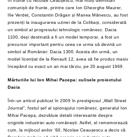
În frunte cu Nicolae Ceaușescu, mai mulți demnitari
comuniști de frunte, printre care Ion Gheorghe Maurer,
Ilie Verdeț, Constantin Drăgan și Manea Mănescu, au fost
prezenți la inaugurarea uzinei de la Colibași, considerată
un simbol al progresului tehnologic românesc. Dacia
1100, deși destinată a fi un model temporar, a fost un
precursor important pentru ceea ce urma să devină un
simbol al României: Dacia 1300. Acesta din urmă, un
model licențiat de la Renault 12, avea să fie produs masiv
începând cu exact un an mai târziu, pe 20 august 1969.
Mărturiile lui Ion Mihai Pacepa: culisele proiectului
Dacia
Într-un articol publicat în 2009 în prestigiosul „Wall Street
Journal“, fostul șef al spionajului românesc, generalul Ion
Mihai Pacepa, dezvăluie detalii interesante despre
originile industriei auto românești. Astfel, el rememorează
cum, la mijlocul anilor ’60, Nicolae Ceaușescu a decis că