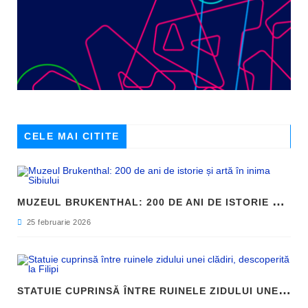
CELE MAI CITITE
M
UZEUL BRUKENTHAL: 200 DE ANI DE ISTORIE ȘI ARTĂ ÎN INIMA SIBIULUI
25 februarie 2026
S
TATUIE CUPRINSĂ ÎNTRE RUINELE ZIDULUI UNEI CLĂDIRI, DESCOPERITĂ LA FILIPI