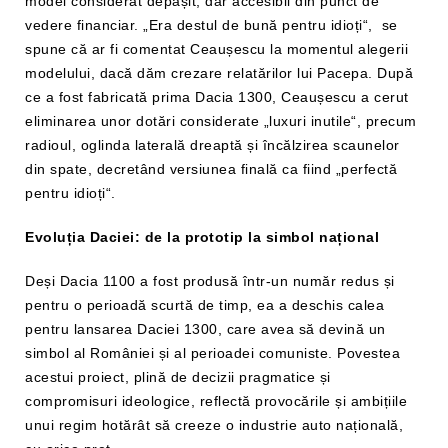
model considerat depășit, dar accesibil din punct de
vedere financiar. „Era destul de bună pentru idioți“, se
spune că ar fi comentat Ceaușescu la momentul alegerii
modelului, dacă dăm crezare relatărilor lui Pacepa. După
ce a fost fabricată prima Dacia 1300, Ceaușescu a cerut
eliminarea unor dotări considerate „luxuri inutile“, precum
radioul, oglinda laterală dreaptă și încălzirea scaunelor
din spate, decretând versiunea finală ca fiind „perfectă
pentru idioți“.
Evoluția Daciei: de la prototip la simbol național
Deși Dacia 1100 a fost produsă într-un număr redus și
pentru o perioadă scurtă de timp, ea a deschis calea
pentru lansarea Daciei 1300, care avea să devină un
simbol al României și al perioadei comuniste. Povestea
acestui proiect, plină de decizii pragmatice și
compromisuri ideologice, reflectă provocările și ambițiile
unui regim hotărât să creeze o industrie auto națională,