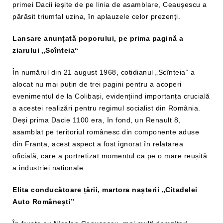
primei Dacii ieșite de pe linia de asamblare, Ceaușescu a
părăsit triumfal uzina, în aplauzele celor prezenți.
Lansare anunțată poporului, pe prima pagină a
ziarului „Scînteia“
În numărul din 21 august 1968, cotidianul „Scînteia“ a
alocat nu mai puțin de trei pagini pentru a acoperi
evenimentul de la Colibași, evidențiind importanța crucială
a acestei realizări pentru regimul socialist din România.
Deși prima Dacie 1100 era, în fond, un Renault 8,
asamblat pe teritoriul românesc din componente aduse
din Franța, acest aspect a fost ignorat în relatarea
oficială, care a portretizat momentul ca pe o mare reușită
a industriei naționale.
Elita conducătoare țării, martora nașterii „Citadelei
Auto Românești”