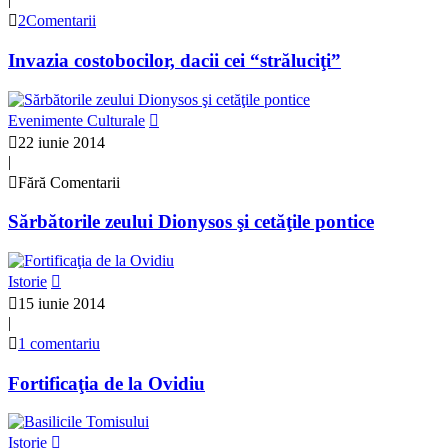
2Comentarii
Invazia costobocilor, dacii cei “străluciţi”
Evenimente Culturale
22 iunie 2014
|
Fără Comentarii
Sărbătorile zeului Dionysos şi cetăţile pontice
Istorie
15 iunie 2014
|
1 comentariu
Fortificaţia de la Ovidiu
Istorie