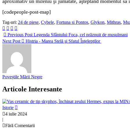
aproximativ un mileniu şi jumătate, aşteptând momentul să i
[codepeople-post-map]
Tag-uri:
24 de piese
,
Cybele
,
Fortuna si Pontos
,
Glykon
,
Mithras
,
Muz
Previous Post
Legenda Sfântului Foca, cel prăznuit de musulmani
Next Post
Histria - Marea Stelă şi Sfatul Înţelepţilor
Poveștile Mării Negre
Articole Interesante
Istorie
4 iulie 2024
|
Fără Comentarii