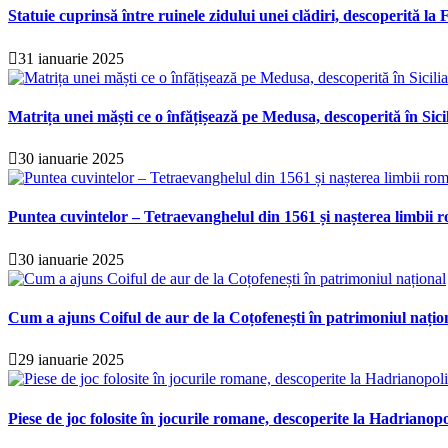
Statuie cuprinsă între ruinele zidului unei clădiri, descoperită la F
31 ianuarie 2025
Matrița unei măști ce o înfățișează pe Medusa, descoperită în Sici
30 ianuarie 2025
Puntea cuvintelor – Tetraevanghelul din 1561 și nașterea limbii r
30 ianuarie 2025
Cum a ajuns Coiful de aur de la Coțofenești în patrimoniul națio
29 ianuarie 2025
Piese de joc folosite în jocurile romane, descoperite la Hadrianopo