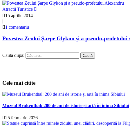
Atractii Turistice
15 aprilie 2014
|
1 comentariu
Povestea Zeului Şarpe Glykon şi a pseudo-profetului
Caută după:
Cele mai citite
Muzeul Brukenthal: 200 de ani de istorie și artă în inima Sibiului
25 februarie 2026