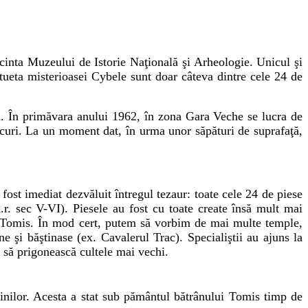
inta Muzeului de Istorie Naţională şi Arheologie. Unicul şi
tueta misterioasei Cybele sunt doar câteva dintre cele 24 de
gă. În primăvara anului 1962, în zona Gara Veche se lucra de
locuri. La un moment dat, în urma unor săpături de suprafaţă,
fost imediat dezvăluit întregul tezaur: toate cele 24 de piese
.r. sec V-VI). Piesele au fost cu toate create însă mult mai
ăţii Tomis. În mod cert, putem să vorbim de mai multe temple,
e şi băştinase (ex. Cavalerul Trac). Specialiştii au ajuns la
u să prigonească cultele mai vechi.
ştinilor. Acesta a stat sub pământul bătrânului Tomis timp de