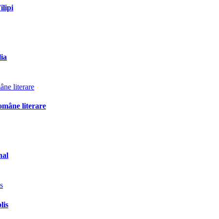
ilipi
lia
omâne literare
nal
lis