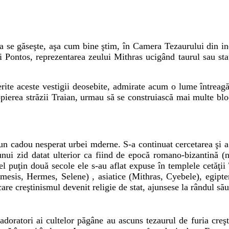
a se găseşte, aşa cum bine ştim, în Camera Tezaurului din inc
 Pontos, reprezentarea zeului Mithras ucigând taurul sau sta
erite aceste vestigii deosebite, admirate acum o lume întrea
propierea străzii Traian, urmau să se construiască mai multe b
un cadou nesperat urbei mderne. S-a continuat cercetarea şi a 
unui zid datat ulterior ca fiind de epocă romano-bizantină (n
ă cel puţin două secole ele s-au aflat expuse în templele cet
mesis, Hermes, Selene) , asiatice (Mithras, Cyebele), egipten
are creştinismul devenit religie de stat, ajunsese la rândul să
 adoratori ai cultelor păgâne au ascuns tezaurul de furia cre