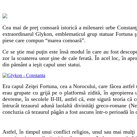
Cea mai de preţ comoară istorică a milenarei urbe Constanţ
extraordinarul Glykon, emblematicul grup statuar Fortuna şi
piese care compun “marea comoară”.
Ce se ştie mai puţin este însă modul în care au fost descop
zor la scoaterea unor şine de cale ferată. În acel loc, în a
din pământ a ieşit capul unei statui.
Era capul Zeiţei Fortuna, cea a Norocului, care făcea astfel 
erau grupate cu grijă pe o platformă zidită, în apropierea 
devreme, în secolele II-III, astfel că, este sigură teoria c
întrucât tezaurul adună laolaltă divinităţi greco-romane (Ne
concluzia că tezaurul păgân a fost ascuns într-o perioadă în c
Astfel, în timpul unui conflict religios, unul sau mai mulţi