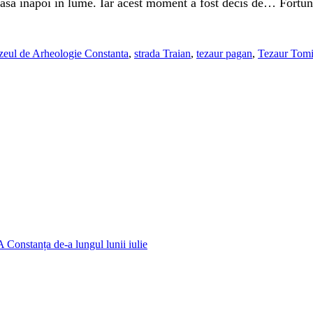
asă înapoi în lume. Iar acest moment a fost decis de… Fortun
eul de Arheologie Constanta
,
strada Traian
,
tezaur pagan
,
Tezaur Tomi