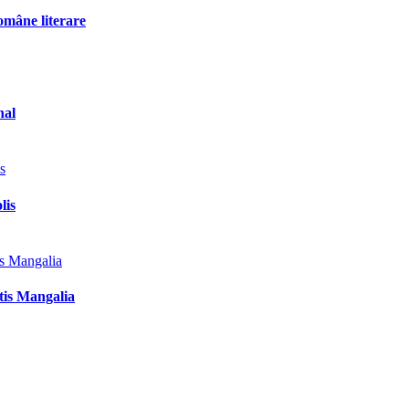
omâne literare
nal
lis
tis Mangalia