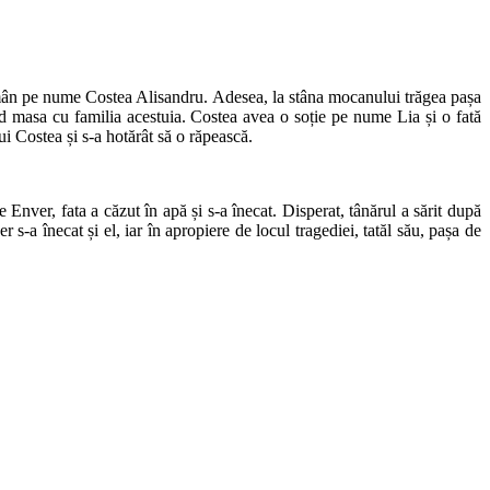
român pe nume Costea Alisandru. Adesea, la stâna mocanului trăgea pașa
d masa cu familia acestuia. Costea avea o soție pe nume Lia și o fată
ui Costea și s-a hotărât să o răpească.
nver, fata a căzut în apă și s-a înecat. Disperat, tânărul a sărit după
-a înecat și el, iar în apropiere de locul tragediei, tatăl său, pașa de