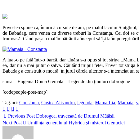
Povestea spune că, în urmă cu sute de ani, pe malul lacului Siutghiol
de Babadag, care venea cu diverse treburi la Constanța. Cei doi se c
frumoasă. Când pașa a mai îmbătrânit a început să își ia în peregrinăril
A luat-o pe fată într-o barcă, dar tânăra s-a opus și tot striga „Mama
ea, dar nu a mai putut-o salva. Căutând trupul fetei, Enver tot striga 
Babadag a construit o moară, în jurul căreia ulterior s-a întemeiat un 
sursă – Eugenia Doina Gemală – Legende din ținuturi dobrogene
[codepeople-post-map]
Tag-uri:
Constanta
,
Costea Alisandru
,
legenda
,
Mama Lia
,
Mamaia
,
s
Previous Post
Dobrogea, traversată de Drumul Mătăsii
Next Post
Umilinţa generalului Hybrida şi misterul Genuclei