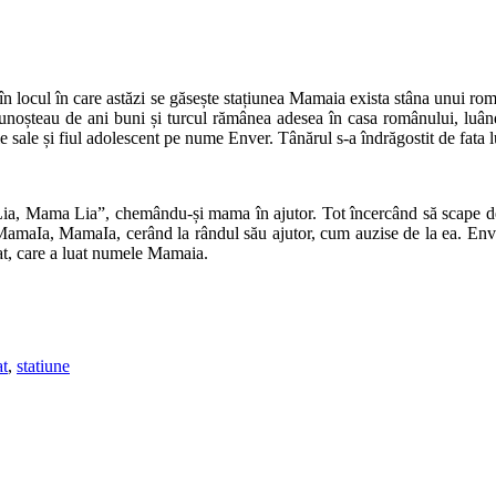
, în locul în care astăzi se găsește stațiunea Mamaia exista stâna unui 
unoșteau de ani buni și turcul rămânea adesea în casa românului, luân
e sale și fiul adolescent pe nume Enver. Tânărul s-a îndrăgostit de fata l
 Lia, Mama Lia”, chemându-și mama în ajutor. Tot încercând să scape de E
MamaIa, MamaIa, cerând la rândul său ajutor, cum auzise de la ea. Enver s
sat, care a luat numele Mamaia.
at
,
statiune