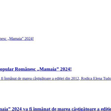
ui Popular Românesc „Mamaia” 2024!
aia” 2024 va fi înmânat de marea câștigătoare a ediți