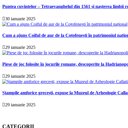
Puntea cuvintelor – Tetraevanghelul din 1561 și nașterea limbii r
30 ianuarie 2025
Cum a ajuns Coiful de aur de la Coțofenești în patrimoniul națio
29 ianuarie 2025
Piese de joc folosite în jocurile romane, descoperite la Hadrianopo
29 ianuarie 2025
Ștampile amforice grecești, expuse la Muzeul de Arheologie Calla
29 ianuarie 2025
CATEGORII