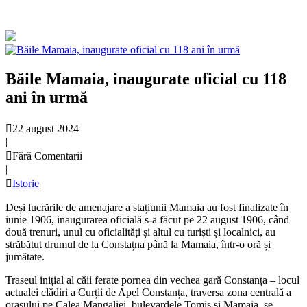
Băile Mamaia, inaugurate oficial cu 118
ani în urmă
22 august 2024
|
Fără Comentarii
|
Istorie
Deși lucrările de amenajare a stațiunii Mamaia au fost finalizate în
iunie 1906, inaugurarea oficială s-a făcut pe 22 august 1906, când
două trenuri, unul cu oficialități și altul cu turiști și localnici, au
străbătut drumul de la Constațna până la Mamaia, într-o oră și
jumătate.
Traseul inițial al căii ferate pornea din vechea gară Constanța – locul
actualei clădiri a Curții de Apel Constanța, traversa zona centrală a
orașului pe Calea Mangaliei, bulevardele Tomis și Mamaia, se