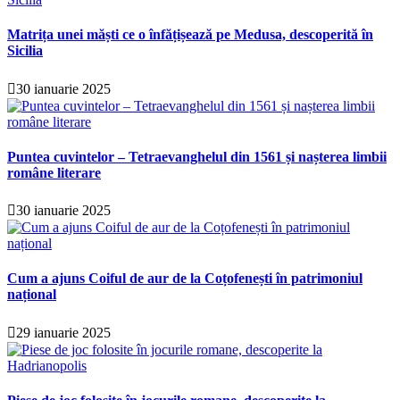
Matrița unei măști ce o înfățișează pe Medusa, descoperită în
Sicilia
30 ianuarie 2025
Puntea cuvintelor – Tetraevanghelul din 1561 și nașterea limbii
române literare
30 ianuarie 2025
Cum a ajuns Coiful de aur de la Coțofenești în patrimoniul
național
29 ianuarie 2025