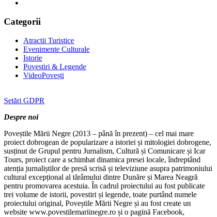
Categorii
Atractii Turistice
Evenimente Culturale
Istorie
Povestiri & Legende
VideoPovești
Setări GDPR
Despre noi
Poveștile Mării Negre (2013 – până în prezent) – cel mai mare
proiect dobrogean de popularizare a istoriei și mitologiei dobrogene,
susținut de Grupul pentru Jurnalism, Cultură și Comunicare și Icar
Tours, proiect care a schimbat dinamica presei locale, îndreptând
atenția jurnaliștilor de presă scrisă și televiziune asupra patrimoniului
cultural excepțional al tărâmului dintre Dunăre și Marea Neagră
pentru promovarea acestuia. În cadrul proiectului au fost publicate
trei volume de istorii, povestiri și legende, toate purtând numele
proiectului original, Poveștile Mării Negre și au fost create un
website www.povestilemariinegre.ro și o pagină Facebook,