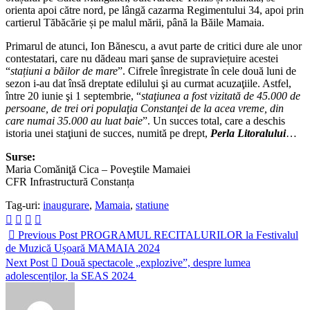
orienta apoi către nord, pe lângă cazarma Regimentului 34, apoi prin
cartierul Tăbăcărie și pe malul mării, până la Băile Mamaia.
Primarul de atunci, Ion Bănescu, a avut parte de critici dure ale unor
contestatari, care nu dădeau mari şanse de supraviețuire acestei
“
stațiuni a băilor de mare
”. Cifrele înregistrate în cele două luni de
sezon i-au dat însă dreptate edilului şi au curmat acuzaţiile. Astfel,
între 20 iunie şi 1 septembrie, “
staţiunea a fost vizitată de 45.000 de
persoane, de trei ori populaţia Constanţei de la acea vreme, din
care numai 35.000 au luat baie
”. Un succes total, care a deschis
istoria unei staţiuni de succes, numită pe drept,
Perla Litoralului
…
Surse:
Maria Comăniţă Cica – Poveştile Mamaiei
CFR Infrastructură Constanța
Tag-uri:
inaugurare
,
Mamaia
,
statiune
Previous Post
PROGRAMUL RECITALURILOR la Festivalul
de Muzică Ușoară MAMAIA 2024
Next Post
Două spectacole „explozive”, despre lumea
adolescenților, la SEAS 2024