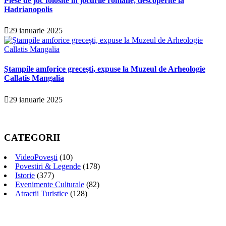
Piese de joc folosite în jocurile romane, descoperite la
Hadrianopolis
29 ianuarie 2025
Ștampile amforice grecești, expuse la Muzeul de Arheologie
Callatis Mangalia
29 ianuarie 2025
CATEGORII
VideoPovești
(10)
Povestiri & Legende
(178)
Istorie
(377)
Evenimente Culturale
(82)
Atractii Turistice
(128)