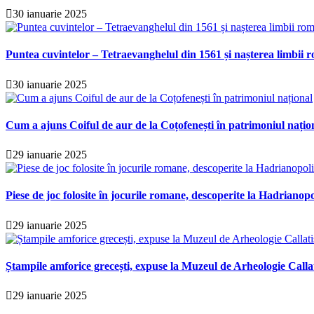
30 ianuarie 2025
Puntea cuvintelor – Tetraevanghelul din 1561 și nașterea limbii r
30 ianuarie 2025
Cum a ajuns Coiful de aur de la Coțofenești în patrimoniul națio
29 ianuarie 2025
Piese de joc folosite în jocurile romane, descoperite la Hadrianopo
29 ianuarie 2025
Ștampile amforice grecești, expuse la Muzeul de Arheologie Calla
29 ianuarie 2025