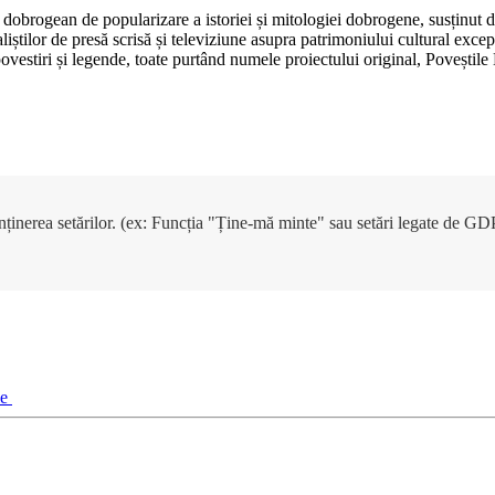
dobrogean de popularizare a istoriei și mitologiei dobrogene, susținut 
aliștilor de presă scrisă și televiziune asupra patrimoniului cultural e
, povestiri și legende, toate purtând numele proiectului original, Poveșt
enținerea setărilor. (ex: Funcția "Ține-mă minte" sau setări legate de G
ie