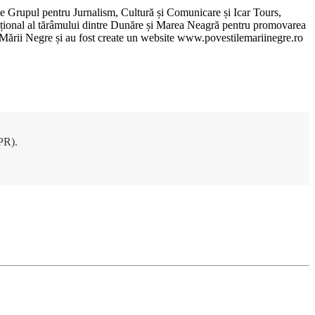
de Grupul pentru Jurnalism, Cultură și Comunicare și Icar Tours,
xcepțional al tărâmului dintre Dunăre și Marea Neagră pentru promovarea
ile Mării Negre și au fost create un website www.povestilemariinegre.ro
DPR).