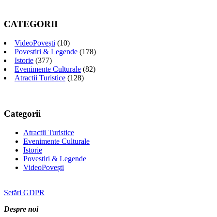
CATEGORII
VideoPovești
(10)
Povestiri & Legende
(178)
Istorie
(377)
Evenimente Culturale
(82)
Atractii Turistice
(128)
Categorii
Atractii Turistice
Evenimente Culturale
Istorie
Povestiri & Legende
VideoPovești
Setări GDPR
Despre noi