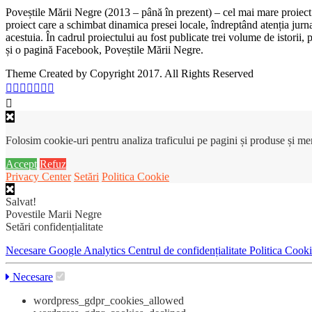
Poveștile Mării Negre (2013 – până în prezent) – cel mai mare proiect 
proiect care a schimbat dinamica presei locale, îndreptând atenția jurn
acestuia. În cadrul proiectului au fost publicate trei volume de istorii
și o pagină Facebook, Poveștile Mării Negre.
Theme Created by Copyright 2017. All Rights Reserved
Folosim cookie-uri pentru analiza traficului pe pagini și produse și m
Accept
Refuz
Privacy Center
Setări
Politica Cookie
Salvat!
Povestile Marii Negre
Setări confidențialitate
Necesare
Google Analytics
Centrul de confidențialitate
Politica Cook
Necesare
wordpress_gdpr_cookies_allowed