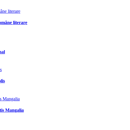
omâne literare
nal
lis
tis Mangalia