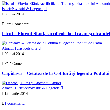
Istorie
Povestiri & Legende
30 mai 2014
|
Fără Comentarii
Istrul – Fluviul Sfânt, sacrificiile lui Traian şi ofra
Atractii Turistice
Istorie
20 mai 2014
|
Fără Comentarii
Capidava – Cetatea de la Cotitură și legenda Podului
Atractii Turistice
Povestiri & Legende
12 martie 2014
|
1 comentariu