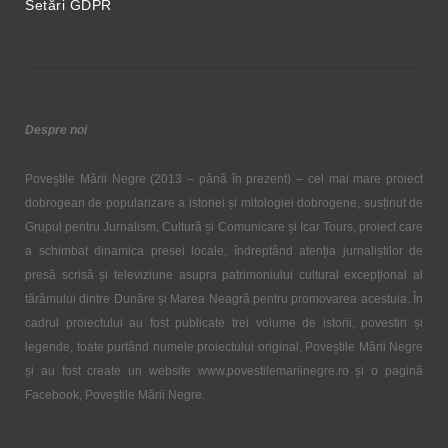
Setări GDPR
Despre noi
Poveștile Mării Negre (2013 – până în prezent) – cel mai mare proiect
dobrogean de popularizare a istoriei și mitologiei dobrogene, susținut de
Grupul pentru Jurnalism, Cultură și Comunicare și Icar Tours, proiect care
a schimbat dinamica presei locale, îndreptând atenția jurnaliștilor de
presă scrisă și televiziune asupra patrimoniului cultural excepțional al
tărâmului dintre Dunăre și Marea Neagră pentru promovarea acestuia. În
cadrul proiectului au fost publicate trei volume de istorii, povestiri și
legende, toate purtând numele proiectului original, Poveștile Mării Negre
și au fost create un website www.povestilemariinegre.ro și o pagină
Facebook, Poveștile Mării Negre.