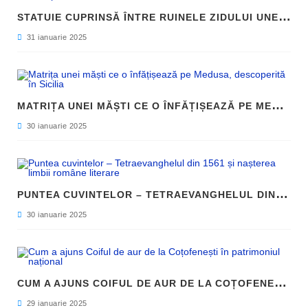
S
TATUIE CUPRINSĂ ÎNTRE RUINELE ZIDULUI UNEI CLĂDIRI, DESCOPERITĂ LA FILIPI
31 ianuarie 2025
M
ATRIȚA UNEI MĂȘTI CE O ÎNFĂȚIȘEAZĂ PE MEDUSA, DESCOPERITĂ ÎN SICILIA
30 ianuarie 2025
P
UNTEA CUVINTELOR – TETRAEVANGHELUL DIN 1561 ȘI NAȘTEREA LIMBII ROMÂNE LITERARE
30 ianuarie 2025
C
UM A AJUNS COIFUL DE AUR DE LA COȚOFENEȘTI ÎN PATRIMONIUL NAȚIONAL
29 ianuarie 2025