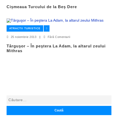
Cișmeaua Turcului de la Beș Dere
ATRACTII TURISTICE
25 noiembrie 2013
|
Fără Comentarii
Târguşor – În peştera La Adam, la altarul zeului
Mithras