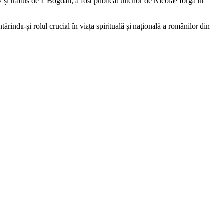
 și tradus de I. Bogdan, a fost publicat ulterior de Nicolae Iorga în
ărindu-și rolul crucial în viața spirituală și națională a românilor din