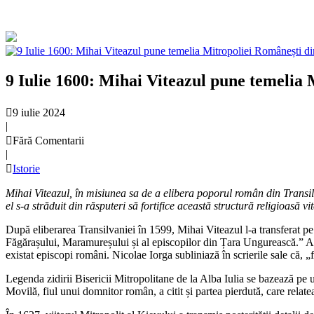
9 Iulie 1600: Mihai Viteazul pune temelia 
9 iulie 2024
|
Fără Comentarii
|
Istorie
Mihai Viteazul, în misiunea sa de a elibera poporul român din Transi
el s-a străduit din răsputeri să fortifice această structură religioasă vi
După eliberarea Transilvaniei în 1599, Mihai Viteazul l-a transferat pe 
Făgărașului, Maramureșului și al episcopilor din Țara Ungurească.” Acea
existat episcopi români. Nicolae Iorga subliniază în scrierile sale că,
Legenda zidirii Bisericii Mitropolitane de la Alba Iulia se bazează pe
Movilă, fiul unui domnitor român, a citit și partea pierdută, care relat