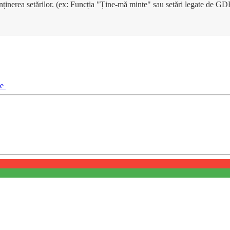
enținerea setărilor. (ex: Funcția "Ține-mă minte" sau setări legate de G
ie