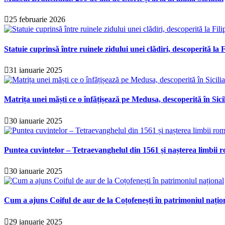
25 februarie 2026
Statuie cuprinsă între ruinele zidului unei clădiri, descoperită la F
31 ianuarie 2025
Matrița unei măști ce o înfățișează pe Medusa, descoperită în Sici
30 ianuarie 2025
Puntea cuvintelor – Tetraevanghelul din 1561 și nașterea limbii r
30 ianuarie 2025
Cum a ajuns Coiful de aur de la Coțofenești în patrimoniul națio
29 ianuarie 2025