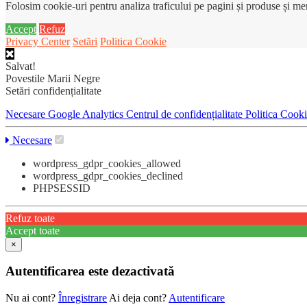
Folosim cookie-uri pentru analiza traficului pe pagini și produse și m
Accept
Refuz
Privacy Center
Setări
Politica Cookie
Salvat!
Povestile Marii Negre
Setări confidențialitate
Necesare
Google Analytics
Centrul de confidențialitate
Politica Cook
Necesare
wordpress_gdpr_cookies_allowed
wordpress_gdpr_cookies_declined
PHPSESSID
Refuz toate
Accept toate
×
Autentificarea este dezactivată
Nu ai cont?
Înregistrare
Ai deja cont?
Autentificare