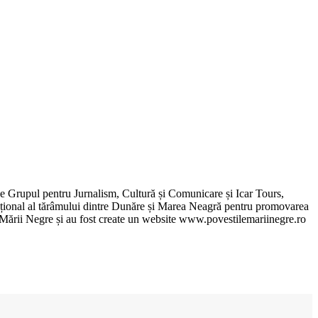
de Grupul pentru Jurnalism, Cultură și Comunicare și Icar Tours,
xcepțional al tărâmului dintre Dunăre și Marea Neagră pentru promovarea
ile Mării Negre și au fost create un website www.povestilemariinegre.ro