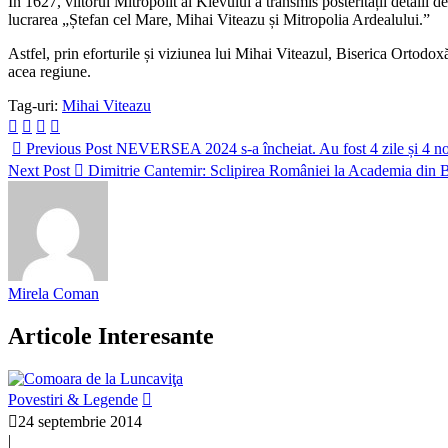
În 1627, viitorul Mitropolit al Kievului a transmis posterității detalii
lucrarea „Ștefan cel Mare, Mihai Viteazu și Mitropolia Ardealului.”
Astfel, prin eforturile și viziunea lui Mihai Viteazul, Biserica Ortodoxă
acea regiune.
Tag-uri:
Mihai Viteazu
Previous Post
NEVERSEA 2024 s-a încheiat. Au fost 4 zile și 4 no
Next Post
Dimitrie Cantemir: Sclipirea României la Academia din B
Mirela Coman
Articole Interesante
Povestiri & Legende
24 septembrie 2014
|