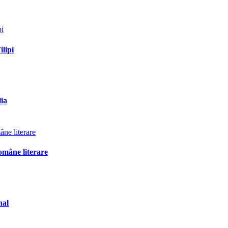
ilipi
lia
omâne literare
nal