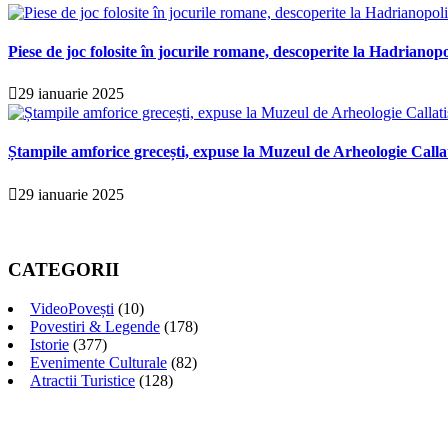
Piese de joc folosite în jocurile romane, descoperite la Hadrianopo
29 ianuarie 2025
Ștampile amforice grecești, expuse la Muzeul de Arheologie Calla
29 ianuarie 2025
CATEGORII
VideoPovești
(10)
Povestiri & Legende
(178)
Istorie
(377)
Evenimente Culturale
(82)
Atractii Turistice
(128)