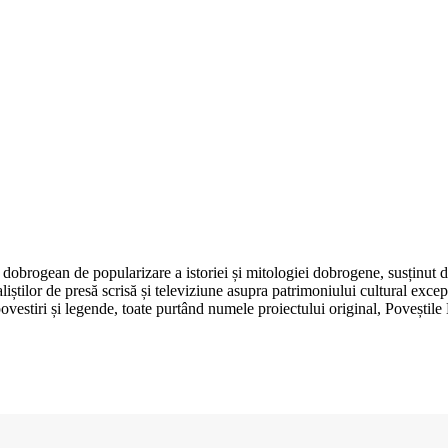
dobrogean de popularizare a istoriei și mitologiei dobrogene, susținut 
aliștilor de presă scrisă și televiziune asupra patrimoniului cultural e
, povestiri și legende, toate purtând numele proiectului original, Poveșt