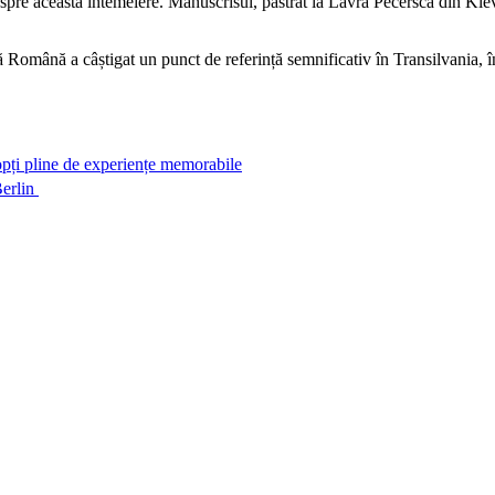
 despre această întemeiere. Manuscrisul, păstrat la Lavra Pecersca din Kiev
 Română a câștigat un punct de referință semnificativ în Transilvania, înt
pți pline de experiențe memorabile
erlin