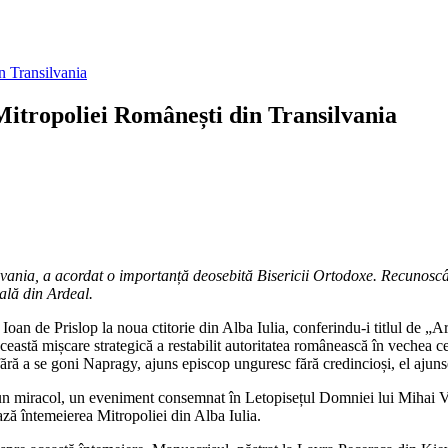
Mitropoliei Românești din Transilvania
lvania, a acordat o importanță deosebită Bisericii Ortodoxe. Recunoscâ
tală din Ardeal.
Ioan de Prislop la noua ctitorie din Alba Iulia, conferindu-i titlul de „A
stă mișcare strategică a restabilit autoritatea românească în vechea ceta
 „fără a se goni Napragy, ajuns episcop unguresc fără credincioși, el aju
 un miracol, un eveniment consemnat în Letopisețul Domniei lui Mihai Vit
ează întemeierea Mitropoliei din Alba Iulia.