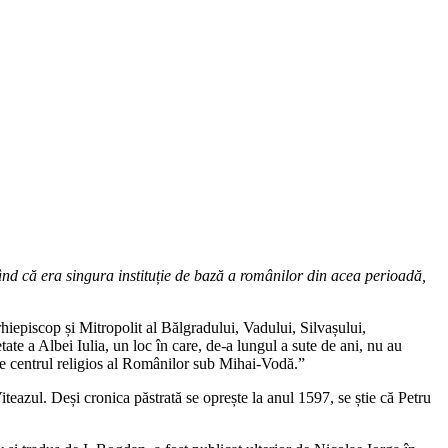
nd că era singura instituție de bază a românilor din acea perioadă,
rhiepiscop și Mitropolit al Bălgradului, Vadului, Silvașului,
te a Albei Iulia, un loc în care, de-a lungul a sute de ani, nu au
nse centrul religios al Românilor sub Mihai-Vodă.”
eazul. Deși cronica păstrată se oprește la anul 1597, se știe că Petru