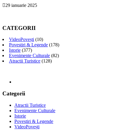
29 ianuarie 2025
CATEGORII
VideoPovești
(10)
Povestiri & Legende
(178)
Istorie
(377)
Evenimente Culturale
(82)
Atractii Turistice
(128)
Categorii
Atractii Turistice
Evenimente Culturale
Istorie
Povestiri & Legende
VideoPovești