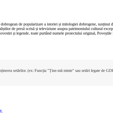
dobrogean de popularizare a istoriei și mitologiei dobrogene, susținut 
aliștilor de presă scrisă și televiziune asupra patrimoniului cultural e
, povestiri și legende, toate purtând numele proiectului original, Poveșt
enținerea setărilor. (ex: Funcția "Ține-mă minte" sau setări legate de G
ie