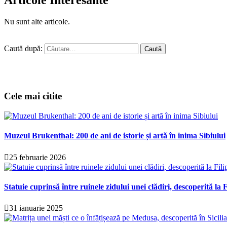
Nu sunt alte articole.
Caută după:
Cele mai citite
Muzeul Brukenthal: 200 de ani de istorie și artă în inima Sibiului
25 februarie 2026
Statuie cuprinsă între ruinele zidului unei clădiri, descoperită la F
31 ianuarie 2025