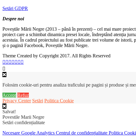
Setări GDPR
Despre noi
Poveștile Mării Negre (2013 – până în prezent) – cel mai mare proiect 
proiect care a schimbat dinamica presei locale, îndreptând atenția jurn
acestuia. În cadrul proiectului au fost publicate trei volume de istorii
și o pagină Facebook, Poveștile Mării Negre.
Theme Created by Copyright 2017. All Rights Reserved
Folosim cookie-uri pentru analiza traficului pe pagini și produse și m
Accept
Refuz
Privacy Center
Setări
Politica Cookie
Salvat!
Povestile Marii Negre
Setări confidențialitate
Necesare
Google Analytics
Centrul de confidențialitate
Politica Cook