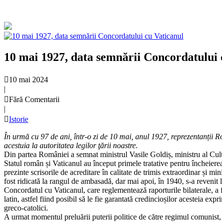
10 mai 1927, data semnării Concordatului 
10 mai 2024
|
Fără Comentarii
|
Istorie
În urmă cu 97 de ani, într-o zi de 10 mai, anul 1927, reprezentanții 
acestuia la autoritatea legilor ţării noastre.
Din partea României a semnat ministrul Vasile Goldiș, ministru al Culte
Statul român și Vaticanul au început primele tratative pentru încheiere
prezinte scrisorile de acreditare în calitate de trimis extraordinar și
fost ridicată la rangul de ambasadă, dar mai apoi, în 1940, s-a revenit l
Concordatul cu Vaticanul, care reglementează raporturile bilaterale, a f
latin, astfel fiind posibil să le fie garantată credincioșilor acesteia exp
greco-catolici.
A urmat momentul preluării puterii politice de către regimul comunist,