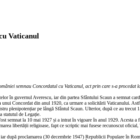
cu Vaticanul
României semnau Concordatul cu Vaticanul, act prin care s-a procedat la
lor în guvernul Averescu, iar din partea Sfântului Scaun a semnat cardin
a unui Concordat din anul 1920, ca urmare a solicitării Vaticanului. Astf
 ministru plenipotențiar pe lângă Sfântul Scaun. Ulterior, după ce au tre
a statutul de Legație.
ost semnat la 10 mai 1927 și a intrat în vigoare în anul 1929. Acesta a fo
rimarea libertății religioase, fapt ce scriptic mai fusese recunoscut oficia
 iar după proclamarea (30 decembrie 1947) Republicii Populare în Români