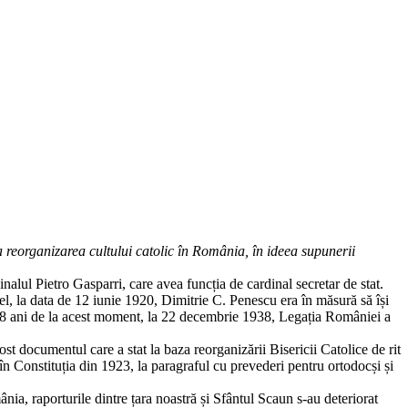
 reorganizarea cultului catolic în România, în ideea supunerii
alul Pietro Gasparri, care avea funcția de cardinal secretar de stat.
el, la data de 12 iunie 1920, Dimitrie C. Penescu era în măsură să își
cut 18 ani de la acest moment, la 22 decembrie 1938, Legația României a
st documentul care a stat la baza reorganizării Bisericii Catolice de rit
l, în Constituția din 1923, la paragraful cu prevederi pentru ortodocși și
a, raporturile dintre țara noastră și Sfântul Scaun s-au deteriorat