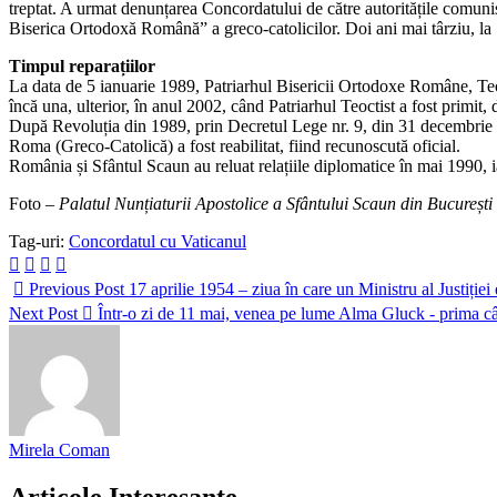
treptat. A urmat denunțarea Concordatului de către autoritățile comuni
Biserica Ortodoxă Română” a greco-catolicilor. Doi ani mai târziu, la 7 
Timpul reparațiilor
La data de 5 ianuarie 1989, Patriarhul Bisericii Ortodoxe Române, Teocti
încă una, ulterior, în anul 2002, când Patriarhul Teoctist a fost primit,
După Revoluția din 1989, prin Decretul Lege nr. 9, din 31 decembrie 1
Roma (Greco-Catolică) a fost reabilitat, fiind recunoscută oficial.
România și Sfântul Scaun au reluat relațiile diplomatice în mai 1990, 
Foto –
Palatul Nunțiaturii Apostolice a Sfântului Scaun din București
Tag-uri:
Concordatul cu Vaticanul
Previous Post
17 aprilie 1954 – ziua în care un Ministru al Justiției
Next Post
Într-o zi de 11 mai, venea pe lume Alma Gluck - prima cân
Mirela Coman
Articole Interesante