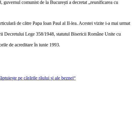
8, guvernul comunist de la București a decretat „reunificarea cu
ticulară de către Papa Ioan Paul al II-lea. Acestei vizite i-a mai urmat
rii Decretului Lege 358/1948, statutul Bisericii Române Unite cu
rile de acreditare în iunie 1993.
ăptuiește pe cărările răului și ale beznei“