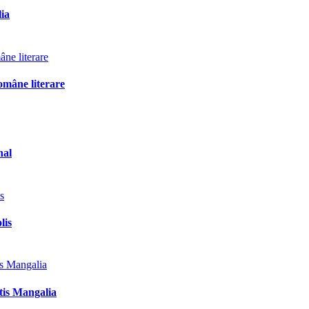
lia
omâne literare
nal
lis
tis Mangalia