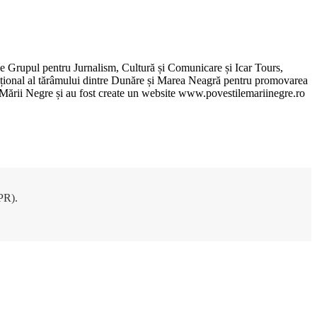
de Grupul pentru Jurnalism, Cultură și Comunicare și Icar Tours,
xcepțional al tărâmului dintre Dunăre și Marea Neagră pentru promovarea
ile Mării Negre și au fost create un website www.povestilemariinegre.ro
DPR).