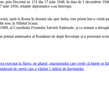
ste, prin Decretul nr. 151 din 17 iulie 1948. În data de 1 decembrie 194
iulie 1950, relațiile diplomatice s-au întrerupt.
st, oprit la Roma în drumul său spre India, este primit într-o vizită par
 din nou, la Sfântul Scaun.
989, al Consiliului Frontului Salvării Naționale, și ca urmare a abrogă
iar primul ambasador al României de după Revoluție și-a prezentat scriso
 era executat la Jilava, pe altarul „marxismului care crede că binele se înf
tăreață de operă care a vândut 1 milion de înregistrări