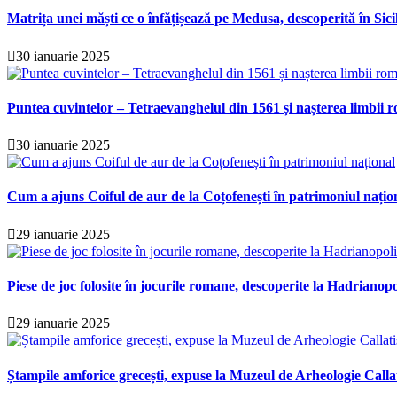
Matrița unei măști ce o înfățișează pe Medusa, descoperită în Sici
30 ianuarie 2025
Puntea cuvintelor – Tetraevanghelul din 1561 și nașterea limbii r
30 ianuarie 2025
Cum a ajuns Coiful de aur de la Coțofenești în patrimoniul națio
29 ianuarie 2025
Piese de joc folosite în jocurile romane, descoperite la Hadrianopo
29 ianuarie 2025
Ștampile amforice grecești, expuse la Muzeul de Arheologie Calla