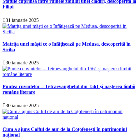
Statuie cuprinsă între ruinele zidului unei clădiri, descoperită la
Filipi
31 ianuarie 2025
Matrița unei măști ce o înfățișează pe Medusa, descoperită în
Sicilia
30 ianuarie 2025
Puntea cuvintelor – Tetraevanghelul din 1561 și nașterea limbii
române literare
30 ianuarie 2025
Cum a ajuns Coiful de aur de la Coțofenești în patrimoniul
național