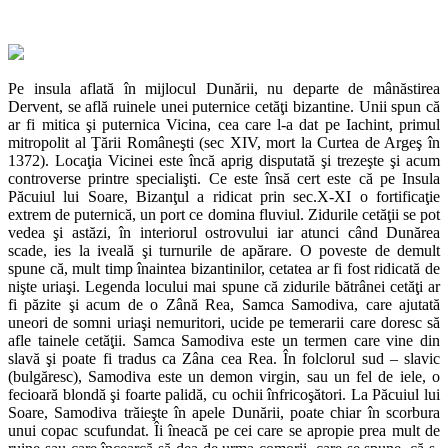
Pe insula aflată în mijlocul Dunării, nu departe de mânăstirea
Dervent, se află ruinele unei puternice cetăţi bizantine. Unii spun că
ar fi mitica şi puternica Vicina, cea care l-a dat pe Iachint, primul
mitropolit al Ţării Româneşti (sec XIV, mort la Curtea de Argeş în
1372). Locaţia Vicinei este încă aprig disputată şi trezeşte şi acum
controverse printre specialişti. Ce este însă cert este că pe Insula
Păcuiul lui Soare, Bizanţul a ridicat prin sec.X-XI o fortificaţie
extrem de puternică, un port ce domina fluviul. Zidurile cetăţii se pot
vedea şi astăzi, în interiorul ostrovului iar atunci când Dunărea
scade, ies la iveală şi turnurile de apărare. O poveste de demult
spune că, mult timp înaintea bizantinilor, cetatea ar fi fost ridicată de
nişte uriaşi. Legenda locului mai spune că zidurile bătrânei cetăţi ar
fi păzite şi acum de o Zână Rea, Samca Samodiva, care ajutată
uneori de somni uriaşi nemuritori, ucide pe temerarii care doresc să
afle tainele cetăţii. Samca Samodiva este un termen care vine din
slavă şi poate fi tradus ca Zâna cea Rea. În folclorul sud – slavic
(bulgăresc), Samodiva este un demon virgin, sau un fel de iele, o
fecioară blondă şi foarte palidă, cu ochii înfricoşători. La Păcuiul lui
Soare, Samodiva trăieşte în apele Dunării, poate chiar în scorbura
unui copac scufundat. Îi îneacă pe cei care se apropie prea mult de