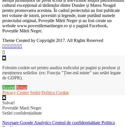
atenția jurnaliștilor de presă scrisă și televiziune asupra patrimoniului
cultural excepțional al tărâmului dintre Dunăre și Marea Neagră
pentru promovarea acestuia. În cadrul proiectului au fost publicate
trei volume de istorii, povestiri și legende, toate purtând numele
proiectului original, Poveștile Mării Negre și au fost create un
website www.povestilemariinegre.ro și o pagină Facebook,
Poveștile Mării Negre.
Theme Created by Copyright 2017. All Rights Reserved
Folosim cookie-uri pentru analiza traficului pe pagini și produse și
menținerea setărilor. (ex: Funcția "Ține-mă minte" sau setări legate
de GDPR).
Accept
Refuz
Privacy Center
Setări
Politica Cookie
Salvat!
Povestile Marii Negre
Setări confidențialitate
Necesare
Google Analytics
Centrul de confidențialitate
Politica