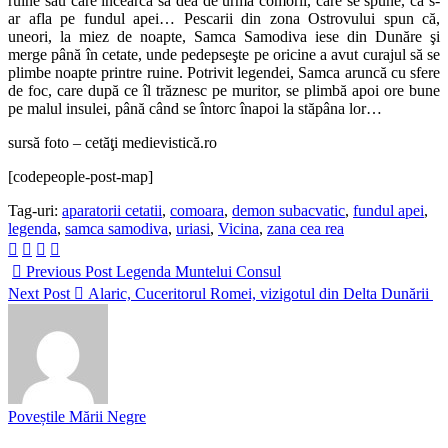
ruine sau care încearcă să dea de urma comorii, care se spune, că s-
ar afla pe fundul apei… Pescarii din zona Ostrovului spun că,
uneori, la miez de noapte, Samca Samodiva iese din Dunăre şi
merge până în cetate, unde pedepseşte pe oricine a avut curajul să se
plimbe noapte printre ruine. Potrivit legendei, Samca aruncă cu sfere
de foc, care după ce îl trăznesc pe muritor, se plimbă apoi ore bune
pe malul insulei, până când se întorc înapoi la stăpâna lor…
sursă foto – cetăţi medievistică.ro
[codepeople-post-map]
Tag-uri:
aparatorii cetatii
,
comoara
,
demon subacvatic
,
fundul apei
,
legenda
,
samca samodiva
,
uriasi
,
Vicina
,
zana cea rea
Previous Post
Legenda Muntelui Consul
Next Post
Alaric, Cuceritorul Romei, vizigotul din Delta Dunării
Poveștile Mării Negre