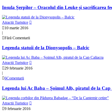
Insula Șerpilor – Oracolul din Leuke și sacrificarea fe
Atractii Turistice
10 martie 2016
|
Fără Comentarii
Legenda statuii de la Dionysopolis – Balcic
Atractii Turistice
29 februarie 2016
|
6Comentarii
Legenda lui Ac Baba – Șoimul Alb, piratul de la Cap
Atractii Turistice
9 februarie 2016