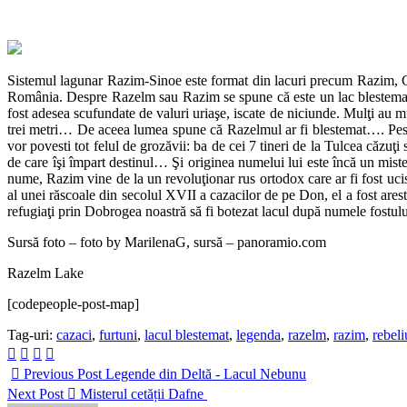
Sistemul lagunar Razim-Sinoe este format din lacuri precum Razim, Gol
România. Despre Razelm sau Razim se spune că este un lac blestemat. P
fost adesea scufundate de valuri uriaşe, iscate de niciunde. Mulţi au m
trei metri… De aceea lumea spune că Razelmul ar fi blestemat…. Pescar
vor povesti tot felul de grozăvii: ba de cei 7 tineri de la Tulcea căzu
de care îşi împart destinul… Şi originea numelui lui este încă un mis
nume, Razim vine de la un revoluţionar rus ortodox care ar fi fost uc
al unei răscoale din secolul XVII a cazacilor de pe Don, el a fost ares
refugiaţi prin Dobrogea noastră să fi botezat lacul după numele fostu
Sursă foto – foto by MarilenaG, sursă – panoramio.com
Razelm Lake
[codepeople-post-map]
Tag-uri:
cazaci
,
furtuni
,
lacul blestemat
,
legenda
,
razelm
,
razim
,
rebel
Previous Post
Legende din Deltă - Lacul Nebunu
Next Post
Misterul cetății Dafne