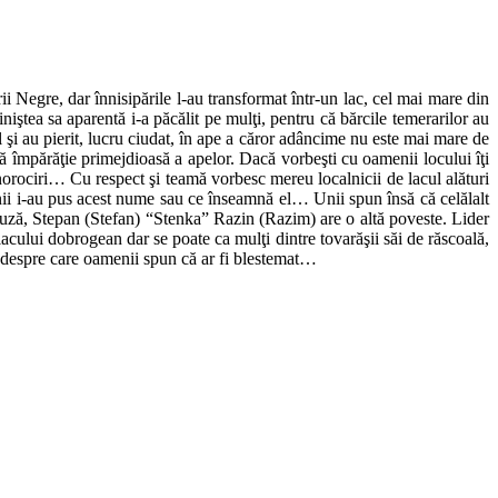
Negre, dar înnisipările l-au transformat într-un lac, cel mai mare din
tea sa aparentă i-a păcălit pe mulţi, pentru că bărcile temerarilor au
 şi au pierit, lucru ciudat, în ape a căror adâncime nu este mai mare de
 împărăţie primejdioasă a apelor. Dacă vorbeşti cu oamenii locului îţi
enorociri… Cu respect şi teamă vorbesc mereu localnicii de lacul alături
nii i-au pus acest nume sau ce înseamnă el… Unii spun însă că celălalt
auză, Stepan (Stefan) “Stenka” Razin (Razim) are o altă poveste. Lider
acului dobrogean dar se poate ca mulţi dintre tovarăşii săi de răscoală,
a despre care oamenii spun că ar fi blestemat…