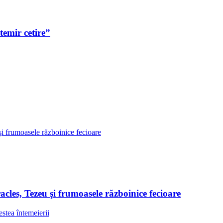
emir cetire”
les, Tezeu şi frumoasele războinice fecioare