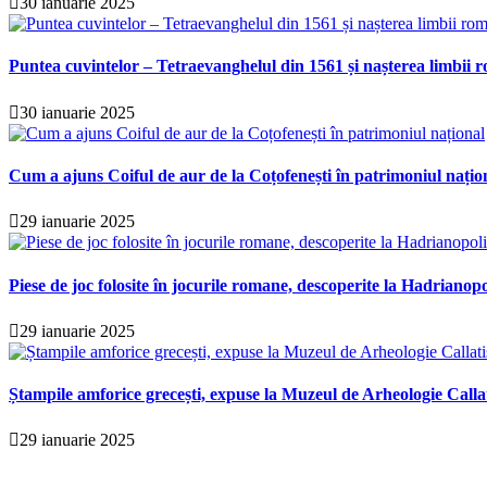
30 ianuarie 2025
Puntea cuvintelor – Tetraevanghelul din 1561 și nașterea limbii r
30 ianuarie 2025
Cum a ajuns Coiful de aur de la Coțofenești în patrimoniul națio
29 ianuarie 2025
Piese de joc folosite în jocurile romane, descoperite la Hadrianopo
29 ianuarie 2025
Ștampile amforice grecești, expuse la Muzeul de Arheologie Calla
29 ianuarie 2025