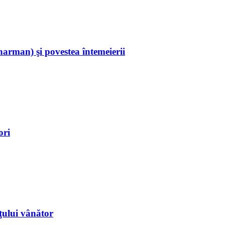
rman) şi povestea întemeierii
ori
ţului vânător