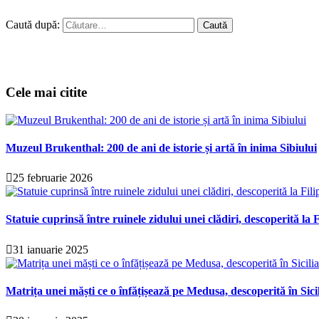
Caută după:
Cele mai citite
Muzeul Brukenthal: 200 de ani de istorie și artă în inima Sibiului
25 februarie 2026
Statuie cuprinsă între ruinele zidului unei clădiri, descoperită la F
31 ianuarie 2025
Matrița unei măști ce o înfățișează pe Medusa, descoperită în Sici