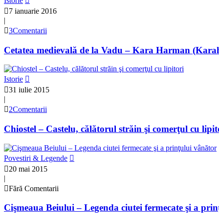
Istorie
7 ianuarie 2016
|
3Comentarii
Cetatea medievală de la Vadu – Kara Harman (Karaha
Istorie
31 iulie 2015
|
2Comentarii
Chiostel – Castelu, călătorul străin şi comerţul cu lipit
Povestiri & Legende
20 mai 2015
|
Fără Comentarii
Cişmeaua Beiului – Legenda ciutei fermecate şi a prin