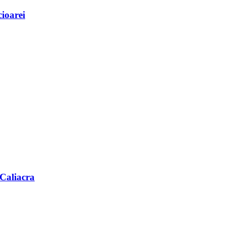
cioarei
 Caliacra