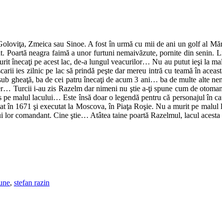
oviţa, Zmeica sau Sinoe. A fost în urmă cu mii de ani un golf al Mării 
oartă neagra faimă a unor furtuni nemaivăzute, pornite din senin. Liniş
urit înecaţi pe acest lac, de-a lungul veacurilor… Nu au putut ieşi la mal
ii ies zilnic pe lac să prindă peşte dar mereu intră cu teamă în această
ţi sub gheaţă, ba de cei patru înecaţi de acum 3 ani… ba de multe alte n
ter… Turcii i-au zis Razelm dar nimeni nu ştie a-ţi spune cum de otoma
is pe malul lacului… Este însă doar o legendă pentru că personajul în c
tat în 1671 şi executat la Moscova, în Piaţa Roşie. Nu a murit pe malul l
lui lor comandant. Cine ştie… Atâtea taine poartă Razelmul, lacul acest
iune
,
stefan razin