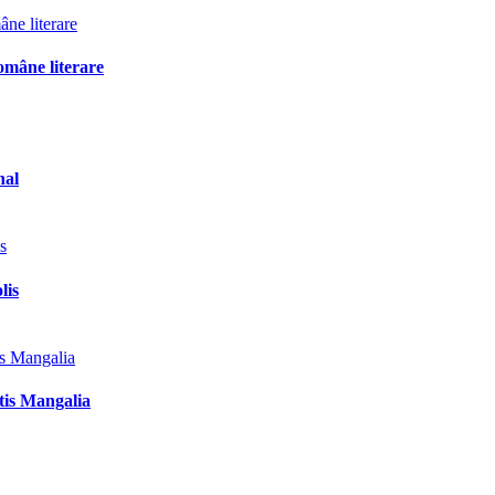
omâne literare
nal
lis
tis Mangalia