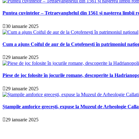
Puntea cuvintelor – Tetraevanghelul din 1561 și nașterea limbii r
30 ianuarie 2025
Cum a ajuns Coiful de aur de la Coțofenești în patrimoniul națio
29 ianuarie 2025
Piese de joc folosite în jocurile romane, descoperite la Hadrianopo
29 ianuarie 2025
Ștampile amforice grecești, expuse la Muzeul de Arheologie Calla
29 ianuarie 2025