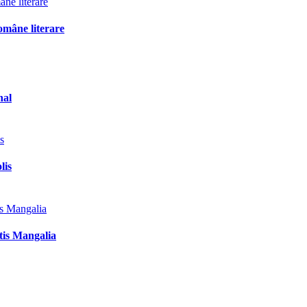
omâne literare
nal
lis
tis Mangalia