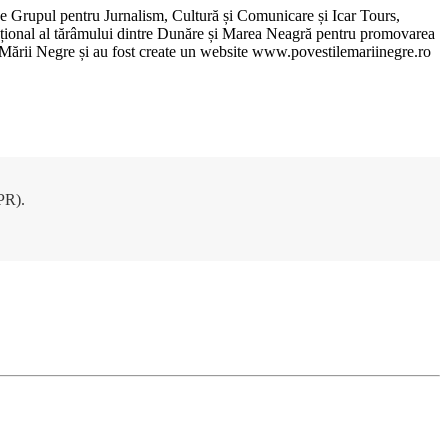
de Grupul pentru Jurnalism, Cultură și Comunicare și Icar Tours,
xcepțional al tărâmului dintre Dunăre și Marea Neagră pentru promovarea
ile Mării Negre și au fost create un website www.povestilemariinegre.ro
DPR).