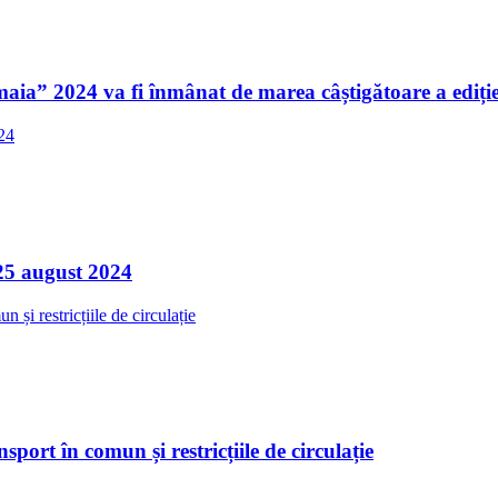
aia” 2024 va fi înmânat de marea câștigătoare a ediți
25 august 2024
rt în comun și restricțiile de circulație