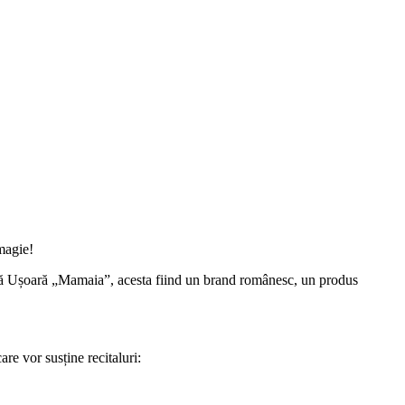
magie!
ică Ușoară „Mamaia”, acesta fiind un brand românesc, un produs
care vor susține recitaluri: