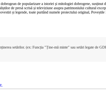
dobrogean de popularizare a istoriei și mitologiei dobrogene, susținut 
aliștilor de presă scrisă și televiziune asupra patrimoniului cultural e
, povestiri și legende, toate purtând numele proiectului original, Poveșt
enținerea setărilor. (ex: Funcția "Ține-mă minte" sau setări legate de G
ie