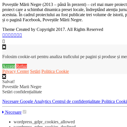
Poveștile Mării Negre (2013 – până în prezent) – cel mai mare proiect 
proiect care a schimbat dinamica presei locale, îndreptând atenția jurn
acestuia. În cadrul proiectului au fost publicate trei volume de istorii
și o pagină Facebook, Poveștile Mării Negre.
Theme Created by Copyright 2017. All Rights Reserved
Folosim cookie-uri pentru analiza traficului pe pagini și produse și m
Accept
Refuz
Privacy Center
Setări
Politica Cookie
Salvat!
Povestile Marii Negre
Setări confidențialitate
Necesare
Google Analytics
Centrul de confidențialitate
Politica Cook
Necesare
wordpress_gdpr_cookies_allowed
wordpress_gdpr_cookies_declined