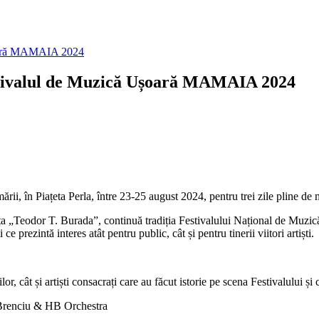
alul de Muzică Ușoară MAMAIA 2024
ii, în Piațeta Perla, între 23-25 august 2024, pentru trei zile pline de 
ța „Teodor T. Burada”, continuă tradiția Festivalului Național de Muz
 prezintă interes atât pentru public, cât și pentru tinerii viitori artiști.
or, cât și artiști consacrați care au făcut istorie pe scena Festivalului și 
Brenciu & HB Orchestra