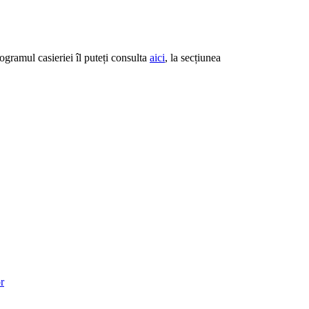
ogramul casieriei îl puteți consulta
aici
, la secțiunea