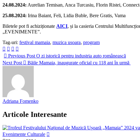
24.08.2024:
Aurelian Temisan, Anca Turcasiu, Florin Ristei, Connec
25.08.2024:
Irina Baiant, Feli, Lidia Buble, Bere Gratis, Vama
Biletele pot fi achiziționate
AICI
, și la casieria Centrului Multifuncț
„EVENIMENTE”.
Tag-uri:
festival mamaia
,
muzica usoara
,
program
Previous Post
O zi istorică pentru industria auto românească
Next Post
Băile Mamaia, inaugurate oficial cu 118 ani în urmă
Adriana Fomenko
Articole Interesante
Evenimente Culturale