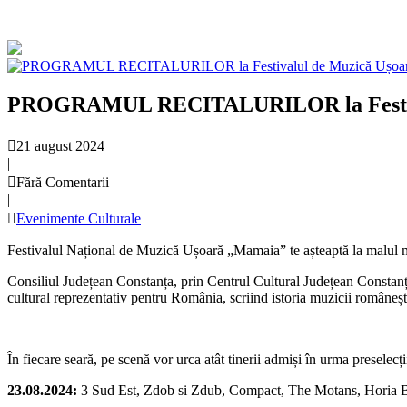
PROGRAMUL RECITALURILOR la Festiv
21 august 2024
|
Fără Comentarii
|
Evenimente Culturale
Festivalul Național de Muzică Ușoară „Mamaia” te așteaptă la malul măr
Consiliul Județean Constanța, prin Centrul Cultural Județean Constan
cultural reprezentativ pentru România, scriind istoria muzicii românești ce
În fiecare seară, pe scenă vor urca atât tinerii admiși în urma preselecțiil
23.08.2024:
3 Sud Est, Zdob si Zdub, Compact, The Motans, Horia 