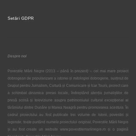
Setări GDPR
Despre noi
Poveștile Mării Negre (2013 – până în prezent) – cel mai mare proiect
dobrogean de popularizare a istoriei și mitologiei dobrogene, susținut de
Grupul pentru Jurnalism, Cultură și Comunicare și Icar Tours, proiect care
a schimbat dinamica presei locale, îndreptând atenția jurnaliștilor de
presă scrisă și televiziune asupra patrimoniului cultural excepțional al
tărâmului dintre Dunăre și Marea Neagră pentru promovarea acestuia. În
cadrul proiectului au fost publicate trei volume de istorii, povestiri și
legende, toate purtând numele proiectului original, Poveștile Mării Negre
și au fost create un website www.povestilemariinegre.ro și o pagină