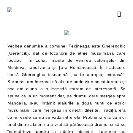
Vechea denumire a comunei Pecineaga este Gherenghic
(Gerencik), dat de locuitorii de etnie musulmană care
locuiau în zonă, înainte de venirea coloniștilor din
Moldova,Transilvania și Țara Românească. În traducere
liberă Gherenghic înseamnă „nu te apropia, mireasă”.
Surprins, am încercat să aflu de unde vine acest termen și
așa am ajuns la o legendă extrem de interesantă. Se
spune că la un moment dat, pe drumul care mergea spre
Mangalia, s-au întâlnit alaiurile a două nunți de etnici
musulmani, care mergeau în direcții diferite. Tradiția era
ca miresele să nu se vadă între ele. Problema era că nici
unul dintre alaiuri nu a vrut să părăsească drumul și să se
îndepărteze pentru a păstra obiceiul. Lucrurile au