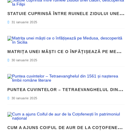
S
TATUIE CUPRINSĂ ÎNTRE RUINELE ZIDULUI UNEI CLĂDIRI, DESCOPERITĂ LA FILIPI
31 ianuarie 2025
M
ATRIȚA UNEI MĂȘTI CE O ÎNFĂȚIȘEAZĂ PE MEDUSA, DESCOPERITĂ ÎN SICILIA
30 ianuarie 2025
P
UNTEA CUVINTELOR – TETRAEVANGHELUL DIN 1561 ȘI NAȘTEREA LIMBII ROMÂNE LITERARE
30 ianuarie 2025
C
UM A AJUNS COIFUL DE AUR DE LA COȚOFENEȘTI ÎN PATRIMONIUL NAȚIONAL