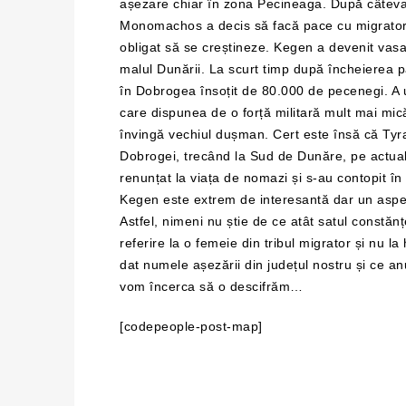
așezare chiar în zona Pecineaga. După câteva 
Monomachos a decis să facă pace cu migratorii. 
obligat să se creștineze. Kegen a devenit vasal a
malul Dunării. La scurt timp după încheierea 
în Dobrogea însoțit de 80.000 de pecenegi. A 
care dispunea de o forță militară mult mai mic
învingă vechiul dușman. Cert este însă că Tyra
Dobrogei, trecând la Sud de Dunăre, pe actualul
renunțat la viața de nomazi și s-au contopit î
Kegen este extrem de interesantă dar un aspec
Astfel, nimeni nu știe de ce atât satul constă
referire la o femeie din tribul migrator și nu 
dat numele așezării din județul nostru și ce 
vom încerca să o descifrăm…
[codepeople-post-map]