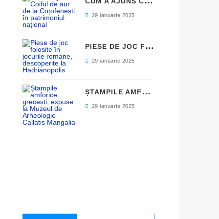
C
UM A AJUNS COIFUL DE AUR DE LA COȚOFENEȘTI ÎN PATRIMONIUL NAȚIONAL
29 ianuarie 2025
P
IESE DE JOC FOLOSITE ÎN JOCURILE ROMANE, DESCOPERITE LA HADRIANOPOLIS
29 ianuarie 2025
Ș
TAMPILE AMFORICE GRECEȘTI, EXPUSE LA MUZEUL DE ARHEOLOGIE CALLATIS MANGALIA
29 ianuarie 2025