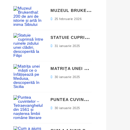
M
UZEUL BRUKENTHAL: 200 DE ANI DE ISTORIE ȘI ARTĂ ÎN INIMA SIBIULUI
25 februarie 2026
S
TATUIE CUPRINSĂ ÎNTRE RUINELE ZIDULUI UNEI CLĂDIRI, DESCOPERITĂ LA FILIPI
31 ianuarie 2025
M
ATRIȚA UNEI MĂȘTI CE O ÎNFĂȚIȘEAZĂ PE MEDUSA, DESCOPERITĂ ÎN SICILIA
30 ianuarie 2025
P
UNTEA CUVINTELOR – TETRAEVANGHELUL DIN 1561 ȘI NAȘTEREA LIMBII ROMÂNE LITERARE
30 ianuarie 2025