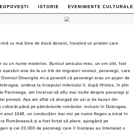
DEOPOVEȘTI
ISTORIE
EVENIMENTE CULTURALE
rmă cu mai bine de două decenii, însoțind un prieten care
 cu un nume misterios. Bunicul amicului meu, un om citit, fost
 așezării vine de la un trib de migratori nomazi, pecenegii, care
p. Domnul Gheorghe mi-a povestit că pecenegii erau un popor de
obrogea, undeva la începutul mileniului II, după Hristos, în plin
a Pecineaga, am încercat să aflu mai multe despre pecenegi și
ei povești. Așa am aflat că alungați de uzi și de kazari din
u coborât până pe pământurile românilor, inclusiv în Dobrogea,
n. În anul 1048, un conducător mai mic pe nume Kegen a intrat în
ra Românească și a fost forțat să plece, ajungând pe
gen și cei 20.000 de pecenegi care îl însoțeau au întemeiat o