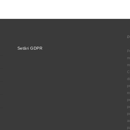
D
Setări GDPR
P
m
m
C
d
p
e
p
p
p
a
p