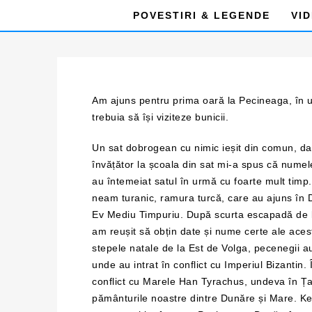
POVESTIRI & LEGENDE
VI
Am ajuns pentru prima oară la Pecineaga, în u
trebuia să își viziteze bunicii.
Un sat dobrogean cu nimic ieșit din comun, dar
învățător la școala din sat mi-a spus că numele
au întemeiat satul în urmă cu foarte mult tim
neam turanic, ramura turcă, care au ajuns în D
Ev Mediu Timpuriu. După scurta escapadă de l
am reușit să obțin date și nume certe ale acest
stepele natale de la Est de Volga, pecenegii a
unde au intrat în conflict cu Imperiul Bizanti
conflict cu Marele Han Tyrachus, undeva în Ța
pământurile noastre dintre Dunăre și Mare. Ke