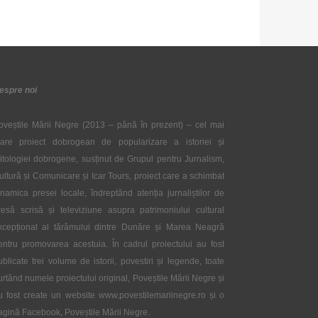
espre noi
oveștile Mării Negre (2013 – până în prezent) – cel mai
are proiect dobrogean de popularizare a istoriei și
itologiei dobrogene, susținut de Grupul pentru Jurnalism,
ultură și Comunicare și Icar Tours, proiect care a schimbat
inamica presei locale, îndreptând atenția jurnaliștilor de
resă scrisă și televiziune asupra patrimoniului cultural
xcepțional al tărâmului dintre Dunăre și Marea Neagră
entru promovarea acestuia. În cadrul proiectului au fost
ublicate trei volume de istorii, povestiri și legende, toate
urtând numele proiectului original, Poveștile Mării Negre și
u fost create un website www.povestilemariinegre.ro și o
agină Facebook, Poveștile Mării Negre.