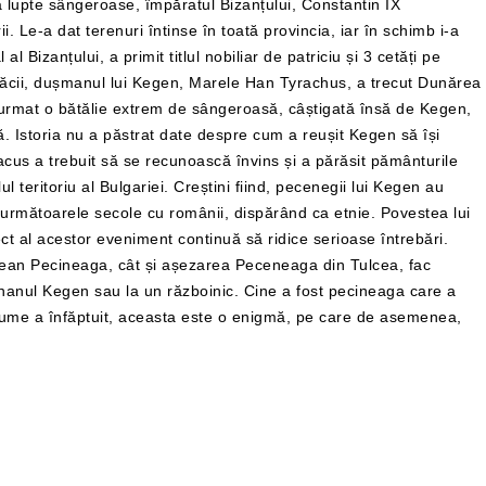
lupte sângeroase, împăratul Bizanțului, Constantin IX
Le-a dat terenuri întinse în toată provincia, iar în schimb i-a
l Bizanțului, a primit titlul nobiliar de patriciu și 3 cetăți pe
păcii, dușmanul lui Kegen, Marele Han Tyrachus, a trecut Dunărea
urmat o bătălie extrem de sângeroasă, câștigată însă de Kegen,
ă. Istoria nu a păstrat date despre cum a reușit Kegen să își
cus a trebuit să se recunoască învins și a părăsit pământurile
 teritoriu al Bulgariei. Creștini fiind, pecenegii lui Kegen au
n următoarele secole cu românii, dispărând ca etnie. Povestea lui
t al acestor eveniment continuă să ridice serioase întrebări.
nțean Pecineaga, cât și așezarea Peceneaga din Tulcea, fac
la hanul Kegen sau la un războinic. Cine a fost pecineaga care a
anume a înfăptuit, aceasta este o enigmă, pe care de asemenea,