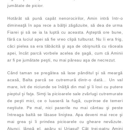
jumătate de picior.
Hotărât să pună capăt nenorocirilor, Amin intră într-o
dimineaţă în apa rece a bălţii zăgăzuite, să dea de urma
Fiarei şi să se ia la luptă cu aceasta. Aşteptă ore bune,
fără ca luciul apei să fie vreo clipă tulburat. Nu îi era frig,
căci pielea sa era tăbăcită şi aşa de obişnuită cu răceala
apei, încât parcă vorbele acelea de şagă, cum că Aminii
ar fi pe jumătate peşti, nu mai păreau aşa de necrezut.
Când taman se pregătea să lase pânditul şi să meargă
acasă, Balta parcă se cutremură dintr-o dată… Un val
mare, ivit de niciunde se înălţă din mal şi îi lovi cu putere
pieptul şi faţa. Simţi la picioarele sale zvârlugi cutremurate
de peşti mici, ce o luaseră la fugă, cuprinse de temeri
neştiute. Pe mal, nici paserile nu mai cântau şi peste
întreaga baltă se lăsase liniştea. Apa deveni mai rece şi
mai grea şi îi prindea picioarele cu gheare nevăzute.
Atunci, lângă el, apăru şi Uriaşul! Cât trei-patru Amini