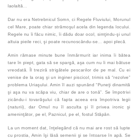
laolaltă…
Dar nu era Netrebnicul Somn, ci Regele Fluviului, Morunul
cel Mare, poate chiar strămoşul acela din legenda locului.
Regele nu îi făcu nimic, îi dădu doar ocol, simţindu-şi unul
altuia pieile reci, şi poate recunoscându-se… apoi plecă.
Amin rămase minute bune înmărmurit iar inima îi bătea
tare în piept, gata să se spargă, aşa cum nu îi mai bătuse
vreodată. Îl treziră strigătele pescarilor de pe mal. Cu ei
venise de la oraş şi un inginer piscicol, trimis să “rezolve”
problema Uriaşului. Amin îl auzi spunând “Puneţi dinamită
şi aşa nu va scăpa viu, chiar de are o tonă”. Se împotrivi
zicându-i tovarăşului că fapta aceea era împotriva legii
(naturii), dar Omul nu îl asculta şi îl privea ironic şi
ameninţător, pe el, Paznicul, pe el, fostul Stăpân.
La un moment dat, înţelegând că nu mai are rost să lupte
cu prostia, Amin îşi lăsă semenii şi se întoarse în apă. Se