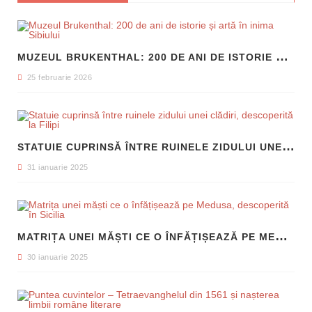
M
UZEUL BRUKENTHAL: 200 DE ANI DE ISTORIE ȘI ARTĂ ÎN INIMA SIBIULUI
25 februarie 2026
S
TATUIE CUPRINSĂ ÎNTRE RUINELE ZIDULUI UNEI CLĂDIRI, DESCOPERITĂ LA FILIPI
31 ianuarie 2025
M
ATRIȚA UNEI MĂȘTI CE O ÎNFĂȚIȘEAZĂ PE MEDUSA, DESCOPERITĂ ÎN SICILIA
30 ianuarie 2025