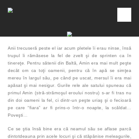
Anii trecuseră peste el iar acum pletele îi erau ninse, însă
trupul îi rămăsese la fel de zvelt şi de sprinten ca în
tinereţe. Pentru sătenii din Baltă, Amin era mai mult peşte
decât om ca toţi oamenii, pentru că în apă se simţea
mereu în largul său, pe când pe uscat, mersul îi era mai
apăsat şi mai nesigur. Gurile rele ale satului spuneau că
primul Amin (stră-strămoşul eroului nostru) s-ar fi tras nu
din doi oameni la fel, ci dintr-un peşte uriaş şi o fecioară
pe care “fiara” ar fi prins-o într-o noapte, la scăldat…
Poveşti…
Ce se ştia însă bine era că neamul său se aflase parcă
dintotdeauna prin acele locuri şi că stăpânise meleagurile,