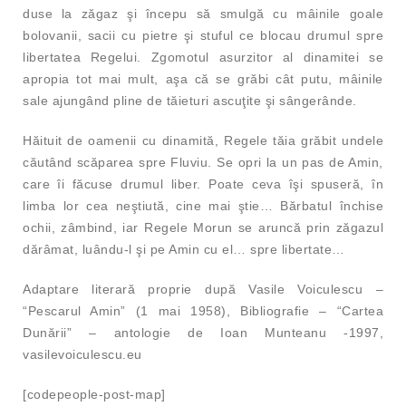
duse la zăgaz şi începu să smulgă cu mâinile goale
bolovanii, sacii cu pietre şi stuful ce blocau drumul spre
libertatea Regelui. Zgomotul asurzitor al dinamitei se
apropia tot mai mult, aşa că se grăbi cât putu, mâinile
sale ajungând pline de tăieturi ascuţite şi sângerânde.
Hăituit de oamenii cu dinamită, Regele tăia grăbit undele
căutând scăparea spre Fluviu. Se opri la un pas de Amin,
care îi făcuse drumul liber. Poate ceva îşi spuseră, în
limba lor cea neştiută, cine mai ştie… Bărbatul închise
ochii, zâmbind, iar Regele Morun se aruncă prin zăgazul
dărâmat, luându-l şi pe Amin cu el… spre libertate…
Adaptare literară proprie după Vasile Voiculescu –
“Pescarul Amin” (1 mai 1958), Bibliografie – “Cartea
Dunării” – antologie de Ioan Munteanu -1997,
vasilevoiculescu.eu
[codepeople-post-map]