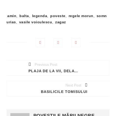
Tag-
amin
,
balta
,
legenda
,
poveste
,
regele morun
,
somn
uri:
urias
,
vasile voiculescu
,
zagaz
Previous Post
PLAJA DE LA VII, DELAVRANCEA ŞI TRENUL DE PLĂCERE
Next Post
BASILICILE TOMISULUI
POVEȘTILE MĂRII NEGRE