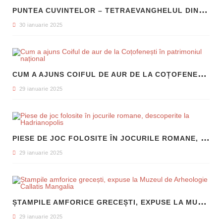
P
UNTEA CUVINTELOR – TETRAEVANGHELUL DIN 1561 ȘI NAȘTEREA LIMBII ROMÂNE LITERARE
30 ianuarie 2025
C
UM A AJUNS COIFUL DE AUR DE LA COȚOFENEȘTI ÎN PATRIMONIUL NAȚIONAL
29 ianuarie 2025
P
IESE DE JOC FOLOSITE ÎN JOCURILE ROMANE, DESCOPERITE LA HADRIANOPOLIS
29 ianuarie 2025
Ș
TAMPILE AMFORICE GRECEȘTI, EXPUSE LA MUZEUL DE ARHEOLOGIE CALLATIS MANGALIA
29 ianuarie 2025