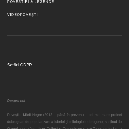
POVESTIRI & LEGENDE
VIDEOPOVEȘTI
Setări GDPR
Despre noi
Poveștile Mării Negre (2013 – până în prezent) – cel mai mare proiect
dobrogean de popularizare a istoriei și mitologiei dobrogene, susținut de
Grupul pentru Jurnalism, Cultură și Comunicare și Icar Tours, proiect care