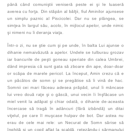
până când comuniştii veniseră peste ei şi le luaseră
averea cu forţa. Din stăpân al bălţii, fiul Aminilor ajunsese
un simplu paznic al Piscicolei. Dar nu se plângea, se
simţea în largul său, acolo, în mijlocul apelor, unde nimic
şi nimeni nu îi deranja viaţa.
Într-o zi, nu se ştie cum şi pe unde, în balta Lui ajunse o
dihanie nemaivăzută a apelor. Undele se tulburau grozav
iar bancurile de peşti goneau speriate din calea Umbrei,
dând impresia că sunt gata să zboare din ape, doar-doar
or scăpa de marele pericol. La început, Amin crezu că e
un păcătos de somn şi se pregătise să îi vină de hac.
Somnii cei mari făceau adesea prăpăd, unul îi mâncase
lui vreo două raţe şi o gâscă, unui vecin îi înşfăcase un
miel venit la adăpat şi chiar odată, o dihanie de-aceasta
încercase să tragă în adâncuri (fără izbândă) un ditai
viţelul, pe care îl muşcase hulpav de bot. Dar astea nu
erau de cele mai rele: un Necurat de Somn sărise să
înghită şi un copil aflat la scaldă, retezându-i sărmanului