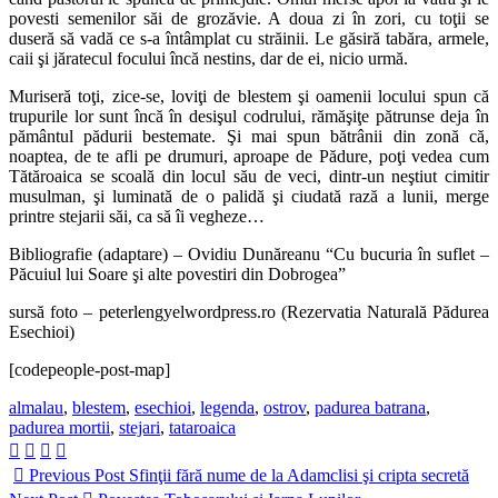
povesti semenilor săi de grozăvie. A doua zi în zori, cu toţii se
duseră să vadă ce s-a întâmplat cu străinii. Le găsiră tabăra, armele,
caii şi jăratecul focului încă nestins, dar de ei, nicio urmă.
Muriseră toţi, zice-se, loviţi de blestem şi oamenii locului spun că
trupurile lor sunt încă în desişul codrului, rămăşiţe pătrunse deja în
pământul pădurii bestemate. Şi mai spun bătrânii din zonă că,
noaptea, de te afli pe drumuri, aproape de Pădure, poţi vedea cum
Tătăroaica se scoală din locul său de veci, dintr-un neştiut cimitir
musulman, şi luminată de o palidă şi ciudată rază a lunii, merge
printre stejarii săi, ca să îi vegheze…
Bibliografie (adaptare) – Ovidiu Dunăreanu “Cu bucuria în suflet –
Păcuiul lui Soare şi alte povestiri din Dobrogea”
sursă foto – peterlengyelwordpress.ro (Rezervatia Naturală Pădurea
Esechioi)
[codepeople-post-map]
Tag-
almalau
,
blestem
,
esechioi
,
legenda
,
ostrov
,
padurea batrana
,
uri:
padurea mortii
,
stejari
,
tataroaica
Previous Post
Sfinţii fără nume de la Adamclisi şi cripta secretă