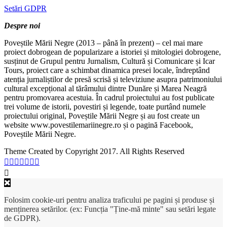
Setări GDPR
Despre noi
Poveștile Mării Negre (2013 – până în prezent) – cel mai mare
proiect dobrogean de popularizare a istoriei și mitologiei dobrogene,
susținut de Grupul pentru Jurnalism, Cultură și Comunicare și Icar
Tours, proiect care a schimbat dinamica presei locale, îndreptând
atenția jurnaliștilor de presă scrisă și televiziune asupra patrimoniului
cultural excepțional al tărâmului dintre Dunăre și Marea Neagră
pentru promovarea acestuia. În cadrul proiectului au fost publicate
trei volume de istorii, povestiri și legende, toate purtând numele
proiectului original, Poveștile Mării Negre și au fost create un
website www.povestilemariinegre.ro și o pagină Facebook,
Poveștile Mării Negre.
Theme Created by Copyright 2017. All Rights Reserved
Folosim cookie-uri pentru analiza traficului pe pagini și produse și
menținerea setărilor. (ex: Funcția "Ține-mă minte" sau setări legate
de GDPR).