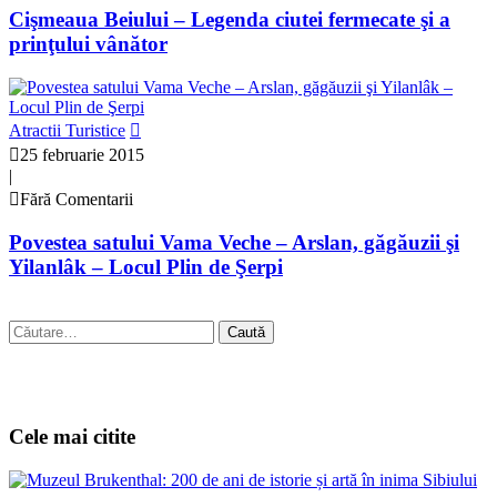
Cişmeaua Beiului – Legenda ciutei fermecate şi a
prinţului vânător
Atractii Turistice
25 februarie 2015
|
Fără Comentarii
Povestea satului Vama Veche – Arslan, găgăuzii şi
Yilanlâk – Locul Plin de Şerpi
Caută
după:
Cele mai citite