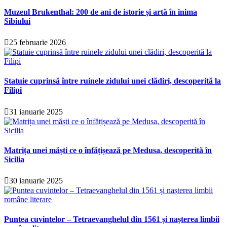
Muzeul Brukenthal: 200 de ani de istorie și artă în inima
Sibiului
25 februarie 2026
Statuie cuprinsă între ruinele zidului unei clădiri, descoperită la
Filipi
31 ianuarie 2025
Matrița unei măști ce o înfățișează pe Medusa, descoperită în
Sicilia
30 ianuarie 2025
Puntea cuvintelor – Tetraevanghelul din 1561 și nașterea limbii