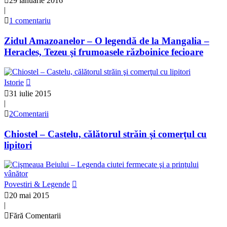
29 ianuarie 2016
|
1 comentariu
Zidul Amazoanelor – O legendă de la Mangalia –
Heracles, Tezeu şi frumoasele războinice fecioare
Istorie
31 iulie 2015
|
2Comentarii
Chiostel – Castelu, călătorul străin şi comerţul cu
lipitori
Povestiri & Legende
20 mai 2015
|
Fără Comentarii