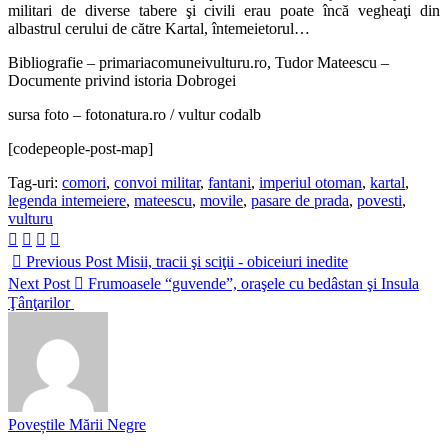
militari de diverse tabere şi civili erau poate încă vegheaţi din
albastrul cerului de către Kartal, întemeietorul…
Bibliografie – primariacomuneivulturu.ro, Tudor Mateescu –
Documente privind istoria Dobrogei
sursa foto – fotonatura.ro / vultur codalb
[codepeople-post-map]
Tag-uri:
comori
,
convoi militar
,
fantani
,
imperiul otoman
,
kartal
,
legenda intemeiere
,
mateescu
,
movile
,
pasare de prada
,
povesti
,
vulturu
Previous Post
Misii, tracii şi sciţii - obiceiuri inedite
Next Post
Frumoasele “guvende”, oraşele cu bedâstan şi Insula
Ţânţarilor
Poveștile Mării Negre