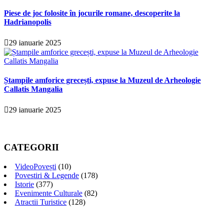
Piese de joc folosite în jocurile romane, descoperite la
Hadrianopolis
29 ianuarie 2025
Ștampile amforice grecești, expuse la Muzeul de Arheologie
Callatis Mangalia
29 ianuarie 2025
CATEGORII
VideoPovești
(10)
Povestiri & Legende
(178)
Istorie
(377)
Evenimente Culturale
(82)
Atractii Turistice
(128)