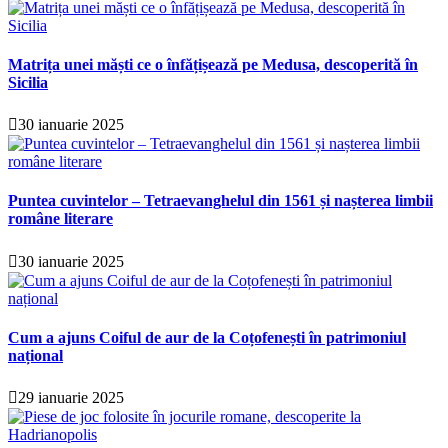
Matrița unei măști ce o înfățișează pe Medusa, descoperită în
Sicilia
30 ianuarie 2025
Puntea cuvintelor – Tetraevanghelul din 1561 și nașterea limbii
române literare
30 ianuarie 2025
Cum a ajuns Coiful de aur de la Coțofenești în patrimoniul
național
29 ianuarie 2025