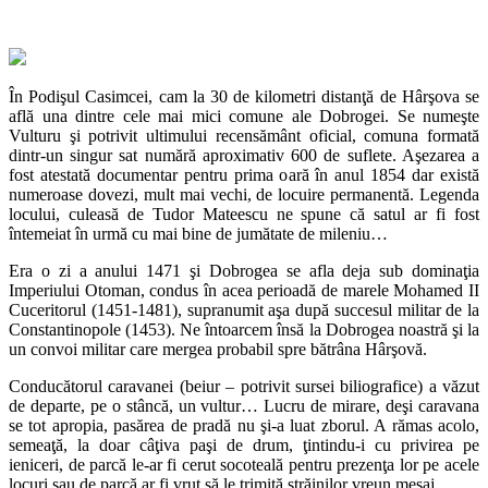
În Podişul Casimcei, cam la 30 de kilometri distanţă de Hârşova se
află una dintre cele mai mici comune ale Dobrogei. Se numeşte
Vulturu şi potrivit ultimului recensământ oficial, comuna formată
dintr-un singur sat numără aproximativ 600 de suflete. Aşezarea a
fost atestată documentar pentru prima oară în anul 1854 dar există
numeroase dovezi, mult mai vechi, de locuire permanentă. Legenda
locului, culeasă de Tudor Mateescu ne spune că satul ar fi fost
întemeiat în urmă cu mai bine de jumătate de mileniu…
Era o zi a anului 1471 şi Dobrogea se afla deja sub dominaţia
Imperiului Otoman, condus în acea perioadă de marele Mohamed II
Cuceritorul (1451-1481), supranumit aşa după succesul militar de la
Constantinopole (1453). Ne întoarcem însă la Dobrogea noastră şi la
un convoi militar care mergea probabil spre bătrâna Hârşovă.
Conducătorul caravanei (beiur – potrivit sursei biliografice) a văzut
de departe, pe o stâncă, un vultur… Lucru de mirare, deşi caravana
se tot apropia, pasărea de pradă nu şi-a luat zborul. A rămas acolo,
semeaţă, la doar câţiva paşi de drum, ţintindu-i cu privirea pe
ieniceri, de parcă le-ar fi cerut socoteală pentru prezenţa lor pe acele
locuri sau de parcă ar fi vrut să le trimită străinilor vreun mesaj.