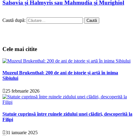
Salsovia şi Halmyris sau Mahmudia şi Murighiol
Caută după:
Cele mai citite
Muzeul Brukenthal: 200 de ani de istorie și artă în inima
Sibiului
25 februarie 2026
Statuie cuprinsă între ruinele zidului unei clădiri, descoperită la
Filipi
31 ianuarie 2025