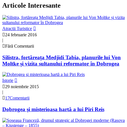
Articole Interesante
Atractii Turistice
24 februarie 2016
|
Fără Comentarii
Silistra, fortăreața Medjidi Tabia, planurile lui Von
Moltke și vizita sultanului reformator în Dobrogea
Istorie
29 noiembrie 2015
|
17Comentarii
Dobrogea şi misterioasa hartă a lui Piri Reis