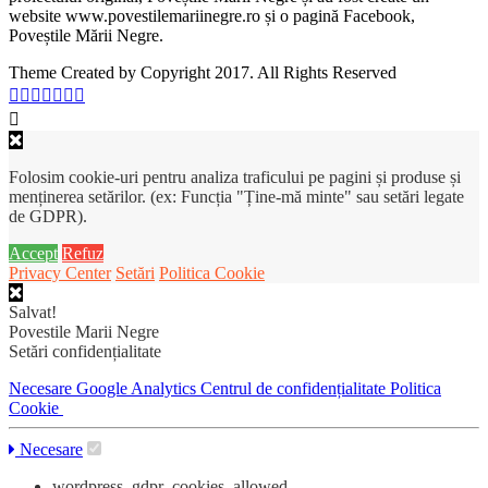
website www.povestilemariinegre.ro și o pagină Facebook,
Poveștile Mării Negre.
Theme Created by Copyright 2017. All Rights Reserved
Folosim cookie-uri pentru analiza traficului pe pagini și produse și
menținerea setărilor. (ex: Funcția "Ține-mă minte" sau setări legate
de GDPR).
Accept
Refuz
Privacy Center
Setări
Politica Cookie
Salvat!
Povestile Marii Negre
Setări confidențialitate
Necesare
Google Analytics
Centrul de confidențialitate
Politica
Cookie
Necesare
wordpress_gdpr_cookies_allowed