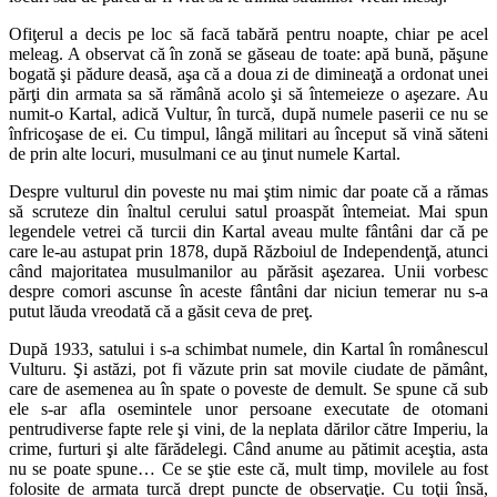
Ofiţerul a decis pe loc să facă tabără pentru noapte, chiar pe acel
meleag. A observat că în zonă se găseau de toate: apă bună, păşune
bogată şi pădure deasă, aşa că a doua zi de dimineaţă a ordonat unei
părţi din armata sa să rămână acolo şi să întemeieze o aşezare. Au
numit-o Kartal, adică Vultur, în turcă, după numele paserii ce nu se
înfricoşase de ei. Cu timpul, lângă militari au început să vină săteni
de prin alte locuri, musulmani ce au ţinut numele Kartal.
Despre vulturul din poveste nu mai ştim nimic dar poate că a rămas
să scruteze din înaltul cerului satul proaspăt întemeiat. Mai spun
legendele vetrei că turcii din Kartal aveau multe fântâni dar că pe
care le-au astupat prin 1878, după Războiul de Independenţă, atunci
când majoritatea musulmanilor au părăsit aşezarea. Unii vorbesc
despre comori ascunse în aceste fântâni dar niciun temerar nu s-a
putut lăuda vreodată că a găsit ceva de preţ.
După 1933, satului i s-a schimbat numele, din Kartal în românescul
Vulturu. Şi astăzi, pot fi văzute prin sat movile ciudate de pământ,
care de asemenea au în spate o poveste de demult. Se spune că sub
ele s-ar afla osemintele unor persoane executate de otomani
pentrudiverse fapte rele şi vini, de la neplata dărilor către Imperiu, la
crime, furturi şi alte fărădelegi. Când anume au pătimit aceştia, asta
nu se poate spune… Ce se ştie este că, mult timp, movilele au fost
folosite de armata turcă drept puncte de observaţie. Cu toţii însă,