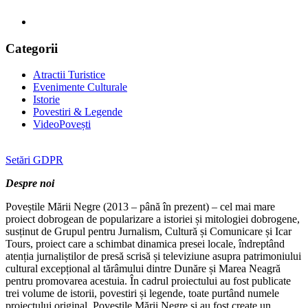
Categorii
Atractii Turistice
Evenimente Culturale
Istorie
Povestiri & Legende
VideoPovești
Setări GDPR
Despre noi
Poveștile Mării Negre (2013 – până în prezent) – cel mai mare
proiect dobrogean de popularizare a istoriei și mitologiei dobrogene,
susținut de Grupul pentru Jurnalism, Cultură și Comunicare și Icar
Tours, proiect care a schimbat dinamica presei locale, îndreptând
atenția jurnaliștilor de presă scrisă și televiziune asupra patrimoniului
cultural excepțional al tărâmului dintre Dunăre și Marea Neagră
pentru promovarea acestuia. În cadrul proiectului au fost publicate
trei volume de istorii, povestiri și legende, toate purtând numele
proiectului original, Poveștile Mării Negre și au fost create un