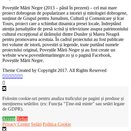
Poveștile Mării Negre (2013 – până în prezent) – cel mai mare
proiect dobrogean de popularizare a istoriei și mitologiei dobrogene,
susținut de Grupul pentru Jurnalism, Cultură și Comunicare și Icar
Tours, proiect care a schimbat dinamica presei locale, îndreptând
atenția jurnaliștilor de presă scrisă și televiziune asupra patrimoniului
cultural excepțional al tărâmului dintre Dunăre și Marea Neagră
pentru promovarea acestuia. În cadrul proiectului au fost publicate
trei volume de istorii, povestiri și legende, toate purtând numele
proiectului original, Poveștile Mării Negre și au fost create un
website www.povestilemariinegre.ro și o pagină Facebook,
Poveștile Mării Negre.
Theme Created by Copyright 2017. All Rights Reserved
Folosim cookie-uri pentru analiza traficului pe pagini și produse și
menținerea setărilor. (ex: Funcția "Ține-mă minte" sau setări legate
de GDPR).
Accept
Refuz
Privacy Center
Setări
Politica Cookie