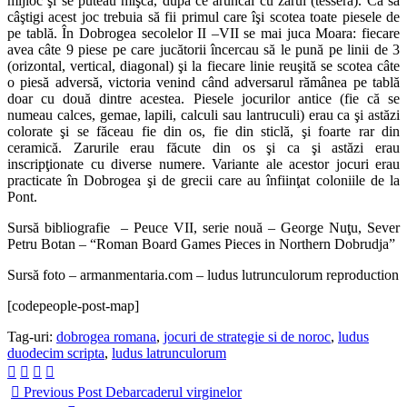
mijloc şi se puteau mişca, după ce aruncai cu zarul (tessera). Ca să
câştigi acest joc trebuia să fii primul care îşi scotea toate piesele de
pe tablă. În Dobrogea secolelor II –VII se mai juca Moara: fiecare
avea câte 9 piese pe care jucătorii încercau să le pună pe linii de 3
(orizontal, vertical, diagonal) şi la fiecare linie reuşită se scotea câte
o piesă adversă, victoria venind când adversarul rămânea pe tablă
doar cu două dintre acestea. Piesele jocurilor antice (fie că se
numeau calces, gemae, lapili, calculi sau lantruculi) erau ca şi astăzi
colorate şi se făceau fie din os, fie din sticlă, şi foarte rar din
ceramică. Zarurile erau făcute din os şi ca şi astăzi erau
inscripţionate cu diverse numere. Variante ale acestor jocuri erau
practicate în Dobrogea şi de grecii care au înfiinţat coloniile de la
Pont.
Sursă bibliografie – Peuce VII, serie nouă – George Nuţu, Sever
Petru Botan – “Roman Board Games Pieces in Northern Dobrudja”
Sursă foto – armanmentaria.com – ludus lutrunculorum reproduction
[codepeople-post-map]
Tag-uri:
dobrogea romana
,
jocuri de strategie si de noroc
,
ludus
duodecim scripta
,
ludus latrunculorum
Previous Post
Debarcaderul virginelor