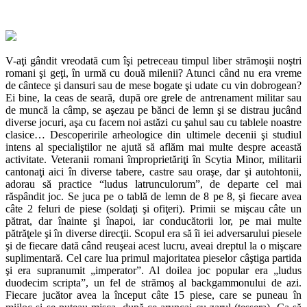
V-aţi gândit vreodată cum îşi petreceau timpul liber strămoşii noştri
romani şi geţi, în urmă cu două milenii? Atunci când nu era vreme
de cântece şi dansuri sau de mese bogate şi udate cu vin dobrogean?
Ei bine, la ceas de seară, după ore grele de antrenament militar sau
de muncă la câmp, se aşezau pe bănci de lemn şi se distrau jucând
diverse jocuri, aşa cu facem noi astăzi cu şahul sau cu tablele noastre
clasice… Descoperirile arheologice din ultimele decenii şi studiul
intens al specialiştilor ne ajută să aflăm mai multe despre această
activitate. Veteranii romani împroprietăriţi în Scytia Minor, militarii
cantonaţi aici în diverse tabere, castre sau oraşe, dar şi autohtonii,
adorau să practice “ludus latrunculorum”, de departe cel mai
răspândit joc. Se juca pe o tablă de lemn de 8 pe 8, şi fiecare avea
câte 2 feluri de piese (soldaţi şi ofiţeri). Primii se mişcau câte un
pătrat, dar înainte şi înapoi, iar conducătorii lor, pe mai multe
pătrăţele şi în diverse direcţii. Scopul era să îi iei adversarului piesele
şi de fiecare dată când reuşeai acest lucru, aveai dreptul la o mişcare
suplimentară. Cel care lua primul majoritatea pieselor câştiga partida
şi era supranumit „imperator”. Al doilea joc popular era „ludus
duodecim scripta”, un fel de strămoş al backgammonului de azi.
Fiecare jucător avea la început câte 15 piese, care se puneau în