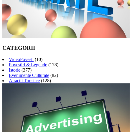
CATEGORII
VideoPovești
(10)
Povestiri & Legende
(178)
Istorie
(377)
Evenimente Culturale
(82)
Atractii Turistice
(128)