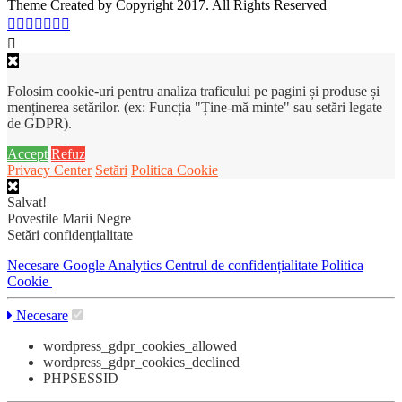
Theme Created by Copyright 2017. All Rights Reserved
Folosim cookie-uri pentru analiza traficului pe pagini și produse și
menținerea setărilor. (ex: Funcția "Ține-mă minte" sau setări legate
de GDPR).
Accept
Refuz
Privacy Center
Setări
Politica Cookie
Salvat!
Povestile Marii Negre
Setări confidențialitate
Necesare
Google Analytics
Centrul de confidențialitate
Politica
Cookie
Necesare
wordpress_gdpr_cookies_allowed
wordpress_gdpr_cookies_declined
PHPSESSID