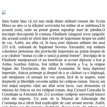
Ştim foarte bine că cei mai mulţi dintre militarii romani din Scytia
Minor au ales ca la sfârşitul serviciului lor militar să se stabilească în
această zonă, unde au primit gratuit suprafeţe mari de pământ.O
inscripţie descoperită în comuna Fântânele (singurul izvor epigrafic
din această zonă) ne oferă date extrem de importante despre un astfel
de caz. Astfel, am aflat că, în baza unei diplome militare din anul
233 d.H, ordonată de împăratul Severus Alexander, toţi militarii
cohortelor pretoriene din provinciile Imperiului au primit dreptul de
a se căsători “numai cu câte o unică şi primă femeie”. Inscripţia de la
Fântânele menţionează că un beneficiar al acestei diplome a fost şi
Aelius Aurelius Atticus, fost militar în cohorta a V-a, la origine
frigian din Dorylacum, din tribul Acamantia. În baza diplomei
imperiale, Atticus primeşte şi dreptul de a se căsători cu o băştinaşă,
sub menţiunea că urmaşii lor vor primi, încă de la naştere, toate
drepturile şi libertăţile cuvenite tatălui lor cetăţean roman. Sincer, am
fost iniţial surprins când am aflat acest lucru, care demonstra că
mireasa lui Atticus nu era cetăţean roman, deşi Cezarul Caracalla în
Constituţia sa Antonină din 212 acordase cetăţenie universală tuturor
celor din imperiu. Un amic de la Muzeul de Arheologie din
Constanţa mi-a oferit însă explicaţiile de care aveam nevoie. Astfel,