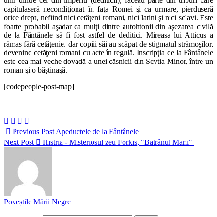
unii dintre cei din imperiu (dediticii), făceau parte din triburi care
capitulaseră necondiţionat în faţa Romei şi ca urmare, pierduseră
orice drept, nefiind nici cetăţeni romani, nici latini şi nici sclavi. Este
foarte probabil aşadar ca mulţi dintre autohtonii din aşezarea civilă
de la Fântânele să fi fost astfel de deditici. Mireasa lui Atticus a
rămas fără cetăţenie, dar copiii săi au scăpat de stigmatul strămoşilor,
devenind cetăţeni romani cu acte în regulă. Inscripţia de la Fântânele
este cea mai veche dovadă a unei căsnicii din Scytia Minor, între un
roman şi o băştinaşă.
[codepeople-post-map]
Previous Post
Apeductele de la Fântânele
Next Post
Histria - Misteriosul zeu Forkis, "Bătrânul Mării"
Poveștile Mării Negre