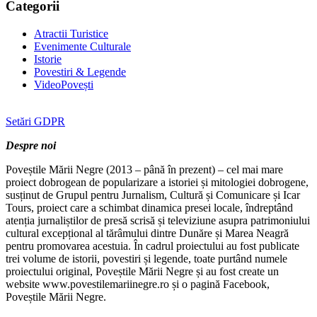
Categorii
Atractii Turistice
Evenimente Culturale
Istorie
Povestiri & Legende
VideoPovești
Setări GDPR
Despre noi
Poveștile Mării Negre (2013 – până în prezent) – cel mai mare
proiect dobrogean de popularizare a istoriei și mitologiei dobrogene,
susținut de Grupul pentru Jurnalism, Cultură și Comunicare și Icar
Tours, proiect care a schimbat dinamica presei locale, îndreptând
atenția jurnaliștilor de presă scrisă și televiziune asupra patrimoniului
cultural excepțional al tărâmului dintre Dunăre și Marea Neagră
pentru promovarea acestuia. În cadrul proiectului au fost publicate
trei volume de istorii, povestiri și legende, toate purtând numele
proiectului original, Poveștile Mării Negre și au fost create un
website www.povestilemariinegre.ro și o pagină Facebook,
Poveștile Mării Negre.