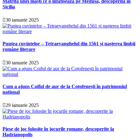
Matrița unei măști ce o înfățișează pe Medusa, descoperită în
Sicilia
30 ianuarie 2025
Puntea cuvintelor – Tetraevanghelul din 1561 și nașterea limbii
române literare
30 ianuarie 2025
Cum a ajuns Coiful de aur de la Coțofenești în patrimoniul
național
29 ianuarie 2025
Piese de joc folosite în jocurile romane, descoperite la
Hadrianopolis