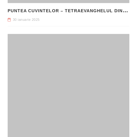
P
UNTEA CUVINTELOR – TETRAEVANGHELUL DIN 1561 ȘI NAȘTEREA LIMBII ROMÂNE LITERARE
30 ianuarie 2025