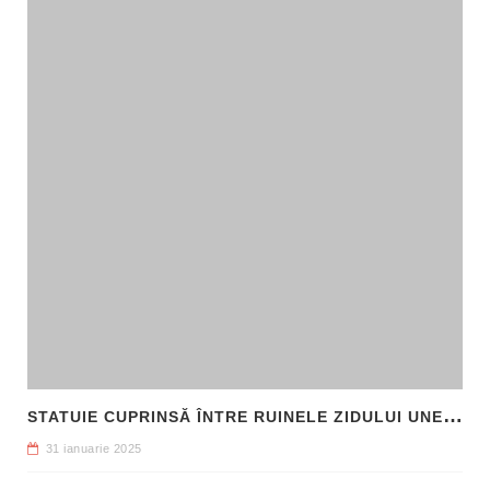
S
TATUIE CUPRINSĂ ÎNTRE RUINELE ZIDULUI UNEI CLĂDIRI, DESCOPERITĂ LA FILIPI
31 ianuarie 2025