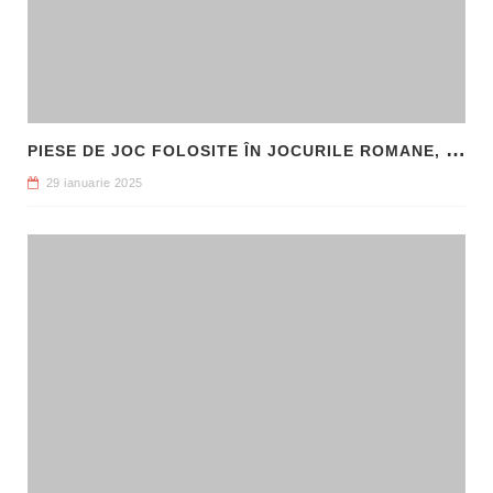
P
IESE DE JOC FOLOSITE ÎN JOCURILE ROMANE, DESCOPERITE LA HADRIANOPOLIS
29 ianuarie 2025