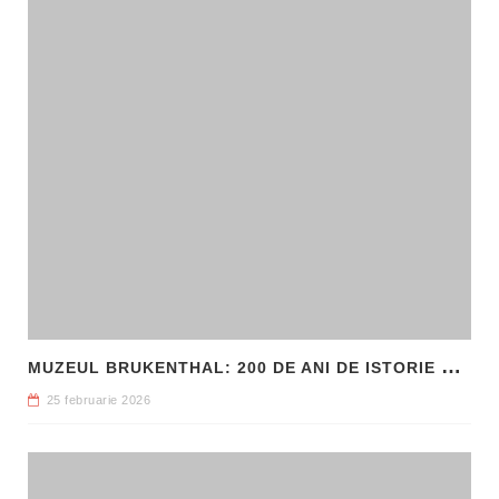
M
UZEUL BRUKENTHAL: 200 DE ANI DE ISTORIE ȘI ARTĂ ÎN INIMA SIBIULUI
25 februarie 2026