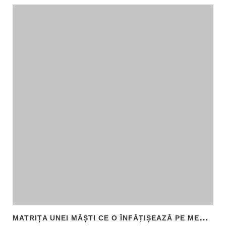
M
ATRIȚA UNEI MĂȘTI CE O ÎNFĂȚIȘEAZĂ PE MEDUSA, DESCOPERITĂ ÎN SICILIA