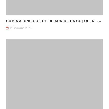
C
UM A AJUNS COIFUL DE AUR DE LA COȚOFENEȘTI ÎN PATRIMONIUL NAȚIONAL
29 ianuarie 2025