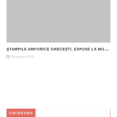
Ș
TAMPILE AMFORICE GRECEȘTI, EXPUSE LA MUZEUL DE ARHEOLOGIE CALLATIS MANGALIA
29 ianuarie 2025
CATEGORII