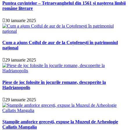
Puntea cuvintelor – Tetraevanghelul din 1561 și nașterea limbii
române literare
30 ianuarie 2025
Cum a ajuns Coiful de aur de la Coțofenești în patrimoniul
național
29 ianuarie 2025
Piese de joc folosite în jocurile romane, descoperite la
Hadrianopolis
29 ianuarie 2025
Ștampile amforice grecești, expuse la Muzeul de Arheologie
Callatis Mangalia