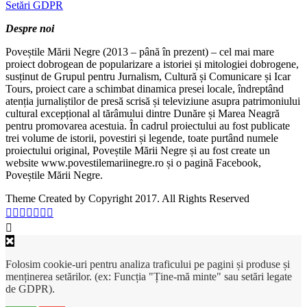
Setări GDPR
Despre noi
Poveștile Mării Negre (2013 – până în prezent) – cel mai mare
proiect dobrogean de popularizare a istoriei și mitologiei dobrogene,
susținut de Grupul pentru Jurnalism, Cultură și Comunicare și Icar
Tours, proiect care a schimbat dinamica presei locale, îndreptând
atenția jurnaliștilor de presă scrisă și televiziune asupra patrimoniului
cultural excepțional al tărâmului dintre Dunăre și Marea Neagră
pentru promovarea acestuia. În cadrul proiectului au fost publicate
trei volume de istorii, povestiri și legende, toate purtând numele
proiectului original, Poveștile Mării Negre și au fost create un
website www.povestilemariinegre.ro și o pagină Facebook,
Poveștile Mării Negre.
Theme Created by Copyright 2017. All Rights Reserved
Folosim cookie-uri pentru analiza traficului pe pagini și produse și
menținerea setărilor. (ex: Funcția "Ține-mă minte" sau setări legate
de GDPR).