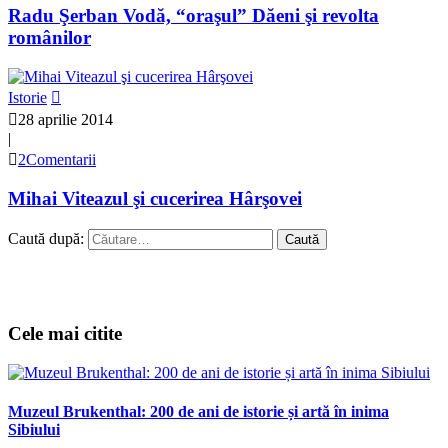
Radu Şerban Vodă, “oraşul” Dăeni şi revolta
românilor
Istorie
28 aprilie 2014
|
2Comentarii
Mihai Viteazul şi cucerirea Hârşovei
Caută după:
Cele mai citite
Muzeul Brukenthal: 200 de ani de istorie și artă în inima
Sibiului