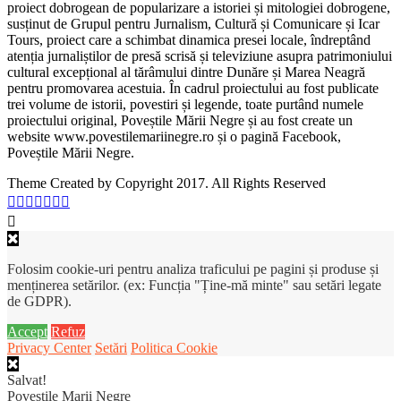
proiect dobrogean de popularizare a istoriei și mitologiei dobrogene,
susținut de Grupul pentru Jurnalism, Cultură și Comunicare și Icar
Tours, proiect care a schimbat dinamica presei locale, îndreptând
atenția jurnaliștilor de presă scrisă și televiziune asupra patrimoniului
cultural excepțional al tărâmului dintre Dunăre și Marea Neagră
pentru promovarea acestuia. În cadrul proiectului au fost publicate
trei volume de istorii, povestiri și legende, toate purtând numele
proiectului original, Poveștile Mării Negre și au fost create un
website www.povestilemariinegre.ro și o pagină Facebook,
Poveștile Mării Negre.
Theme Created by Copyright 2017. All Rights Reserved
Folosim cookie-uri pentru analiza traficului pe pagini și produse și
menținerea setărilor. (ex: Funcția "Ține-mă minte" sau setări legate
de GDPR).
Accept
Refuz
Privacy Center
Setări
Politica Cookie
Salvat!
Povestile Marii Negre