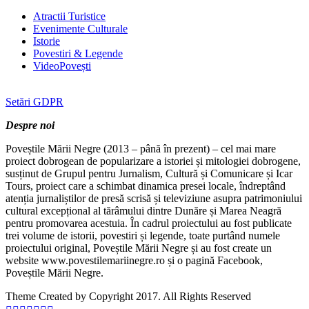
Atractii Turistice
Evenimente Culturale
Istorie
Povestiri & Legende
VideoPovești
Setări GDPR
Despre noi
Poveștile Mării Negre (2013 – până în prezent) – cel mai mare
proiect dobrogean de popularizare a istoriei și mitologiei dobrogene,
susținut de Grupul pentru Jurnalism, Cultură și Comunicare și Icar
Tours, proiect care a schimbat dinamica presei locale, îndreptând
atenția jurnaliștilor de presă scrisă și televiziune asupra patrimoniului
cultural excepțional al tărâmului dintre Dunăre și Marea Neagră
pentru promovarea acestuia. În cadrul proiectului au fost publicate
trei volume de istorii, povestiri și legende, toate purtând numele
proiectului original, Poveștile Mării Negre și au fost create un
website www.povestilemariinegre.ro și o pagină Facebook,
Poveștile Mării Negre.
Theme Created by Copyright 2017. All Rights Reserved