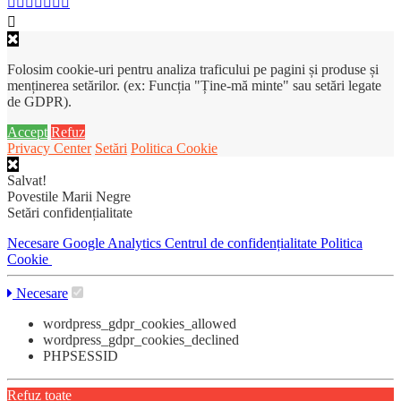
Folosim cookie-uri pentru analiza traficului pe pagini și produse și
menținerea setărilor. (ex: Funcția "Ține-mă minte" sau setări legate
de GDPR).
Accept
Refuz
Privacy Center
Setări
Politica Cookie
Salvat!
Povestile Marii Negre
Setări confidențialitate
Necesare
Google Analytics
Centrul de confidențialitate
Politica
Cookie
Necesare
wordpress_gdpr_cookies_allowed
wordpress_gdpr_cookies_declined
PHPSESSID
Refuz toate