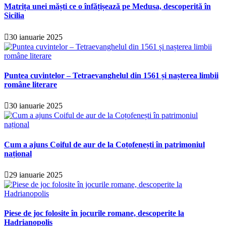
Matrița unei măști ce o înfățișează pe Medusa, descoperită în
Sicilia
30 ianuarie 2025
Puntea cuvintelor – Tetraevanghelul din 1561 și nașterea limbii
române literare
30 ianuarie 2025
Cum a ajuns Coiful de aur de la Coțofenești în patrimoniul
național
29 ianuarie 2025
Piese de joc folosite în jocurile romane, descoperite la
Hadrianopolis