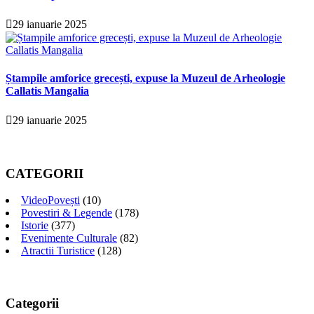
29 ianuarie 2025
Ștampile amforice grecești, expuse la Muzeul de Arheologie
Callatis Mangalia
29 ianuarie 2025
CATEGORII
VideoPovești
(10)
Povestiri & Legende
(178)
Istorie
(377)
Evenimente Culturale
(82)
Atractii Turistice
(128)
Categorii