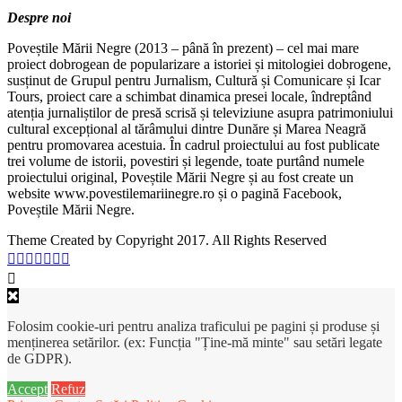
Despre noi
Poveștile Mării Negre (2013 – până în prezent) – cel mai mare
proiect dobrogean de popularizare a istoriei și mitologiei dobrogene,
susținut de Grupul pentru Jurnalism, Cultură și Comunicare și Icar
Tours, proiect care a schimbat dinamica presei locale, îndreptând
atenția jurnaliștilor de presă scrisă și televiziune asupra patrimoniului
cultural excepțional al tărâmului dintre Dunăre și Marea Neagră
pentru promovarea acestuia. În cadrul proiectului au fost publicate
trei volume de istorii, povestiri și legende, toate purtând numele
proiectului original, Poveștile Mării Negre și au fost create un
website www.povestilemariinegre.ro și o pagină Facebook,
Poveștile Mării Negre.
Theme Created by Copyright 2017. All Rights Reserved
Folosim cookie-uri pentru analiza traficului pe pagini și produse și
menținerea setărilor. (ex: Funcția "Ține-mă minte" sau setări legate
de GDPR).
Accept
Refuz