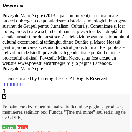
Despre noi
Poveștile Mării Negre (2013 – până în prezent) – cel mai mare
proiect dobrogean de popularizare a istoriei și mitologiei dobrogene,
susținut de Grupul pentru Jurnalism, Cultură și Comunicare și Icar
Tours, proiect care a schimbat dinamica presei locale, îndreptând
atenția jurnaliștilor de presă scrisă și televiziune asupra patrimoniului
cultural excepțional al tărâmului dintre Dunăre și Marea Neagră
pentru promovarea acestuia. În cadrul proiectului au fost publicate
trei volume de istorii, povestiri și legende, toate purtând numele
proiectului original, Poveștile Mării Negre și au fost create un
website www.povestilemariinegre.ro și o pagină Facebook,
Poveștile Mării Negre.
Theme Created by Copyright 2017. All Rights Reserved
Folosim cookie-uri pentru analiza traficului pe pagini și produse și
menținerea setărilor. (ex: Funcția "Ține-mă minte" sau setări legate
de GDPR).
Accept
Refuz