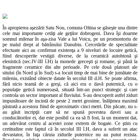
În apropierea aşezării Satu Nou, comuna Oltina se găseşte una dintre
cele mai importante cetăţi ale geţilor dobrogeni. Dava îşi doarme
somnul milenar în aşa-zisa Vale a lui Voicu, pe un promontoriu de
pe malul drept al bătrânului Danubiu. Cercetările de specialitate
efectuate aici au confirmat existenţa a 9 niveluri de locuire getică,
fiind descoperite vestigii diverse, de la ceramică autohtonă şi
elenistică (sec.IV-III î.H) la monede greceşti şi romane, şi până la
fragmente ceramice din alte perioade. Pe cele două platouri ale
sitului (în Nord şi în Sud) s-a locuit timp de mai bine de jumătate de
mileniu, existând obiecte datate în secolul III d.H. Se poate afirma,
fără nicio teamă de a greşi, că aici era o davă puternică, cu o
populaţie getică numeroasă, situată într-un punct strategic şi care
controla un sector important al fluviului. S-au descoperit astfel ziduri
impunătoare de incintă de peste 2 metri grosime, înălţimea maximă
păstrată a acestora fiind de aproximativ cinci metri. Din păcate, nu s-
au găsit incripţii care să ne spună povestea davei sau a
conducătorilor ei, dar este posibil ca ea să fi fost, la un moment dat,
un adevărat centru al acestei zone extrem de bogate. Ce ştim cu
certitudine este faptul că în secolul III î.H, dava a suferit un atac
devastator, în faţa căruia zidurile puternice nu au putut rezista.