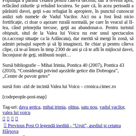
Populaţia a părăsit cetatea pentru câteva decenii, dar a revenit apoi,
refăcând zidurile şi reluând locuirea. Se pare că, în acea perioadă a
părăsirii davei, geţii s-au refugiat în apropiere, în punctul cunoscut
astăzi sub numele de Vadul Vacilor. Aici nu a fost însă nicio
fortificaţie, ci doar o aşezare rurală normală, pe care în veacul al II-
lea, când primejdia trecuse, geţii au abandonat-o. Pentru turistul
obişnuit, situl de la Valea lui Voicu nu este unul spectaculos
(n.r.acceaşi situaţie ca la Adâncata), dar merită să mergi în zonă, să
admiri peisajul superb şi să îţi imaginezi, fie chiar şi pentru câteva
clipe, că te-ai întors în timp 2300 de ani şi că te afli în mijlocul davei,
înconjurat de geţi, străbunii noştri…
Sursă bibliografie – Mihai Irimia, Pontica 40 (2007), Pontica 43
(2010), “Consideraţii privind aşezările getice din Dobrogea”,
„Centre de puvoir getes”
sursă foto -zid de incintă Valea lui Voicu – cronica.cimec.ro
[codepeople-post-map]
Tag-uri:
dava getica
,
mihai irimia
,
oltina
,
satu nou
,
vadul vacilor
,
valea lui voicu
Previous Post
O legendă inedită - “Urşii”, asediul şi cetatea
Hârşova