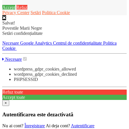
Accept
Refuz
Privacy Center
Setări
Politica Cookie
Salvat!
Povestile Marii Negre
Setări confidențialitate
Necesare
Google Analytics
Centrul de confidențialitate
Politica
Cookie
Necesare
wordpress_gdpr_cookies_allowed
wordpress_gdpr_cookies_declined
PHPSESSID
Refuz toate
Accept toate
×
Autentificarea este dezactivată
Nu ai cont?
Înregistrare
Ai deja cont?
Autentificare