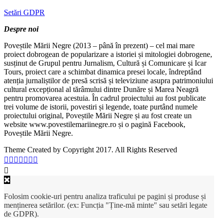
Setări GDPR
Despre noi
Poveștile Mării Negre (2013 – până în prezent) – cel mai mare
proiect dobrogean de popularizare a istoriei și mitologiei dobrogene,
susținut de Grupul pentru Jurnalism, Cultură și Comunicare și Icar
Tours, proiect care a schimbat dinamica presei locale, îndreptând
atenția jurnaliștilor de presă scrisă și televiziune asupra patrimoniului
cultural excepțional al tărâmului dintre Dunăre și Marea Neagră
pentru promovarea acestuia. În cadrul proiectului au fost publicate
trei volume de istorii, povestiri și legende, toate purtând numele
proiectului original, Poveștile Mării Negre și au fost create un
website www.povestilemariinegre.ro și o pagină Facebook,
Poveștile Mării Negre.
Theme Created by Copyright 2017. All Rights Reserved
Folosim cookie-uri pentru analiza traficului pe pagini și produse și
menținerea setărilor. (ex: Funcția "Ține-mă minte" sau setări legate
de GDPR).