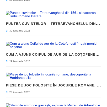
P
UNTEA CUVINTELOR – TETRAEVANGHELUL DIN 1561 ȘI NAȘTEREA LIMBII ROMÂNE LITERARE
30 ianuarie 2025
C
UM A AJUNS COIFUL DE AUR DE LA COȚOFENEȘTI ÎN PATRIMONIUL NAȚIONAL
29 ianuarie 2025
P
IESE DE JOC FOLOSITE ÎN JOCURILE ROMANE, DESCOPERITE LA HADRIANOPOLIS
29 ianuarie 2025