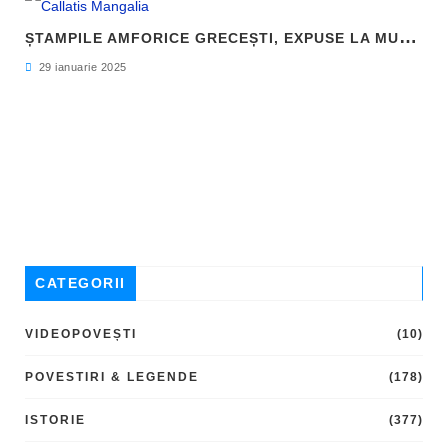
Ș
TAMPILE AMFORICE GRECEȘTI, EXPUSE LA MUZEUL DE ARHEOLOGIE CALLATIS MANGALIA
29 ianuarie 2025
CATEGORII
VIDEOPOVEȘTI
(10)
POVESTIRI & LEGENDE
(178)
ISTORIE
(377)