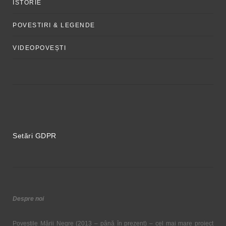
ISTORIE
POVESTIRI & LEGENDE
VIDEOPOVEȘTI
Setări GDPR
Despre noi
Poveștile Mării Negre (2013 – până în prezent) – cel mai mare proiect