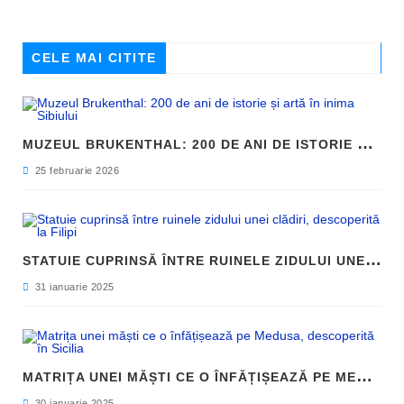
CELE MAI CITITE
M
UZEUL BRUKENTHAL: 200 DE ANI DE ISTORIE ȘI ARTĂ ÎN INIMA SIBIULUI
25 februarie 2026
S
TATUIE CUPRINSĂ ÎNTRE RUINELE ZIDULUI UNEI CLĂDIRI, DESCOPERITĂ LA FILIPI
31 ianuarie 2025
M
ATRIȚA UNEI MĂȘTI CE O ÎNFĂȚIȘEAZĂ PE MEDUSA, DESCOPERITĂ ÎN SICILIA
30 ianuarie 2025