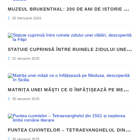
M
UZEUL BRUKENTHAL: 200 DE ANI DE ISTORIE ȘI ARTĂ ÎN INIMA SIBIULUI
25 februarie 2026
S
TATUIE CUPRINSĂ ÎNTRE RUINELE ZIDULUI UNEI CLĂDIRI, DESCOPERITĂ LA FILIPI
31 ianuarie 2025
M
ATRIȚA UNEI MĂȘTI CE O ÎNFĂȚIȘEAZĂ PE MEDUSA, DESCOPERITĂ ÎN SICILIA
30 ianuarie 2025
P
UNTEA CUVINTELOR – TETRAEVANGHELUL DIN 1561 ȘI NAȘTEREA LIMBII ROMÂNE LITERARE
30 ianuarie 2025