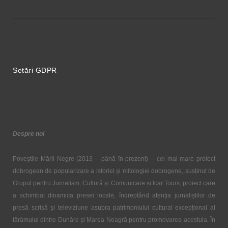
Setări GDPR
Despre noi
Poveștile Mării Negre (2013 – până în prezent) – cel mai mare proiect
dobrogean de popularizare a istoriei și mitologiei dobrogene, susținut de
Grupul pentru Jurnalism, Cultură și Comunicare și Icar Tours, proiect care
a schimbat dinamica presei locale, îndreptând atenția jurnaliștilor de
presă scrisă și televiziune asupra patrimoniului cultural excepțional al
tărâmului dintre Dunăre și Marea Neagră pentru promovarea acestuia. În