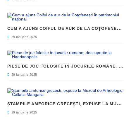
C
UM A AJUNS COIFUL DE AUR DE LA COȚOFENEȘTI ÎN PATRIMONIUL NAȚIONAL
29 ianuarie 2025
P
IESE DE JOC FOLOSITE ÎN JOCURILE ROMANE, DESCOPERITE LA HADRIANOPOLIS
29 ianuarie 2025
Ș
TAMPILE AMFORICE GRECEȘTI, EXPUSE LA MUZEUL DE ARHEOLOGIE CALLATIS MANGALIA
29 ianuarie 2025