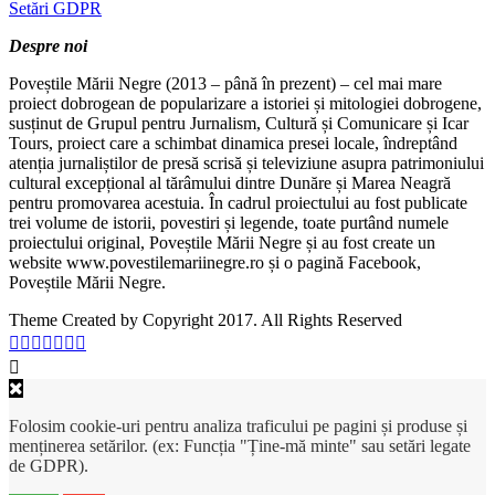
Setări GDPR
Despre noi
Poveștile Mării Negre (2013 – până în prezent) – cel mai mare
proiect dobrogean de popularizare a istoriei și mitologiei dobrogene,
susținut de Grupul pentru Jurnalism, Cultură și Comunicare și Icar
Tours, proiect care a schimbat dinamica presei locale, îndreptând
atenția jurnaliștilor de presă scrisă și televiziune asupra patrimoniului
cultural excepțional al tărâmului dintre Dunăre și Marea Neagră
pentru promovarea acestuia. În cadrul proiectului au fost publicate
trei volume de istorii, povestiri și legende, toate purtând numele
proiectului original, Poveștile Mării Negre și au fost create un
website www.povestilemariinegre.ro și o pagină Facebook,
Poveștile Mării Negre.
Theme Created by Copyright 2017. All Rights Reserved
Folosim cookie-uri pentru analiza traficului pe pagini și produse și
menținerea setărilor. (ex: Funcția "Ține-mă minte" sau setări legate
de GDPR).