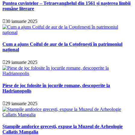
Puntea cuvintelor – Tetraevanghelul din 1561 și nașterea limbii
române literare
30 ianuarie 2025
Cum a ajuns Coiful de aur de la Coțofenești în patrimoniul
național
29 ianuarie 2025
Piese de joc folosite în jocurile romane, descoperite la
Hadrianopolis
29 ianuarie 2025
Ștampile amforice grecești, expuse la Muzeul de Arheologie
Callatis Mangalia