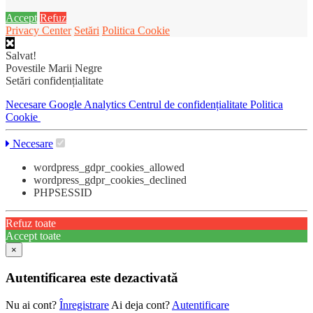
Accept
Refuz
Privacy Center
Setări
Politica Cookie
Salvat!
Povestile Marii Negre
Setări confidențialitate
Necesare
Google Analytics
Centrul de confidențialitate
Politica
Cookie
Necesare
wordpress_gdpr_cookies_allowed
wordpress_gdpr_cookies_declined
PHPSESSID
Refuz toate
Accept toate
×
Autentificarea este dezactivată
Nu ai cont?
Înregistrare
Ai deja cont?
Autentificare