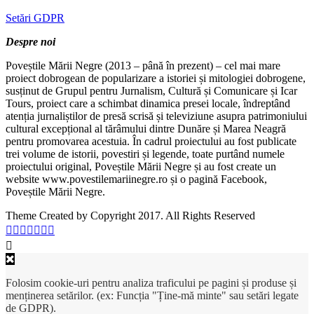
Setări GDPR
Despre noi
Poveștile Mării Negre (2013 – până în prezent) – cel mai mare
proiect dobrogean de popularizare a istoriei și mitologiei dobrogene,
susținut de Grupul pentru Jurnalism, Cultură și Comunicare și Icar
Tours, proiect care a schimbat dinamica presei locale, îndreptând
atenția jurnaliștilor de presă scrisă și televiziune asupra patrimoniului
cultural excepțional al tărâmului dintre Dunăre și Marea Neagră
pentru promovarea acestuia. În cadrul proiectului au fost publicate
trei volume de istorii, povestiri și legende, toate purtând numele
proiectului original, Poveștile Mării Negre și au fost create un
website www.povestilemariinegre.ro și o pagină Facebook,
Poveștile Mării Negre.
Theme Created by Copyright 2017. All Rights Reserved
Folosim cookie-uri pentru analiza traficului pe pagini și produse și
menținerea setărilor. (ex: Funcția "Ține-mă minte" sau setări legate
de GDPR).