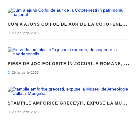
C
UM A AJUNS COIFUL DE AUR DE LA COȚOFENEȘTI ÎN PATRIMONIUL NAȚIONAL
29 ianuarie 2025
P
IESE DE JOC FOLOSITE ÎN JOCURILE ROMANE, DESCOPERITE LA HADRIANOPOLIS
29 ianuarie 2025
Ș
TAMPILE AMFORICE GRECEȘTI, EXPUSE LA MUZEUL DE ARHEOLOGIE CALLATIS MANGALIA
29 ianuarie 2025