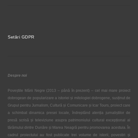
Setări GDPR
Despre noi
Poveștile Mării Negre (2013 – până în prezent) – cel mai mare proiect
dobrogean de popularizare a istoriei și mitologiei dobrogene, susținut de
Grupul pentru Jurnalism, Cultură și Comunicare și Icar Tours, proiect care
a schimbat dinamica presei locale, îndreptând atenția jurnaliștilor de
presă scrisă și televiziune asupra patrimoniului cultural excepțional al
tărâmului dintre Dunăre și Marea Neagră pentru promovarea acestuia. În
cadrul proiectului au fost publicate trei volume de istorii, povestiri și