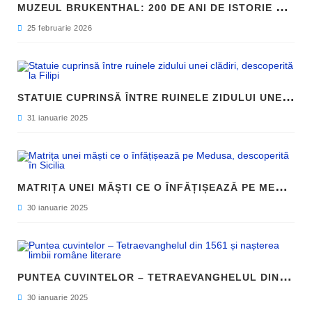
M
UZEUL BRUKENTHAL: 200 DE ANI DE ISTORIE ȘI ARTĂ ÎN INIMA SIBIULUI
25 februarie 2026
S
TATUIE CUPRINSĂ ÎNTRE RUINELE ZIDULUI UNEI CLĂDIRI, DESCOPERITĂ LA FILIPI
31 ianuarie 2025
M
ATRIȚA UNEI MĂȘTI CE O ÎNFĂȚIȘEAZĂ PE MEDUSA, DESCOPERITĂ ÎN SICILIA
30 ianuarie 2025
P
UNTEA CUVINTELOR – TETRAEVANGHELUL DIN 1561 ȘI NAȘTEREA LIMBII ROMÂNE LITERARE
30 ianuarie 2025