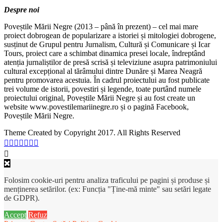
Despre noi
Poveștile Mării Negre (2013 – până în prezent) – cel mai mare
proiect dobrogean de popularizare a istoriei și mitologiei dobrogene,
susținut de Grupul pentru Jurnalism, Cultură și Comunicare și Icar
Tours, proiect care a schimbat dinamica presei locale, îndreptând
atenția jurnaliștilor de presă scrisă și televiziune asupra patrimoniului
cultural excepțional al tărâmului dintre Dunăre și Marea Neagră
pentru promovarea acestuia. În cadrul proiectului au fost publicate
trei volume de istorii, povestiri și legende, toate purtând numele
proiectului original, Poveștile Mării Negre și au fost create un
website www.povestilemariinegre.ro și o pagină Facebook,
Poveștile Mării Negre.
Theme Created by Copyright 2017. All Rights Reserved
Folosim cookie-uri pentru analiza traficului pe pagini și produse și
menținerea setărilor. (ex: Funcția "Ține-mă minte" sau setări legate
de GDPR).
Accept
Refuz