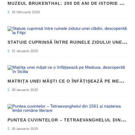
M
UZEUL BRUKENTHAL: 200 DE ANI DE ISTORIE ȘI ARTĂ ÎN INIMA SIBIULUI
25 februarie 2026
S
TATUIE CUPRINSĂ ÎNTRE RUINELE ZIDULUI UNEI CLĂDIRI, DESCOPERITĂ LA FILIPI
31 ianuarie 2025
M
ATRIȚA UNEI MĂȘTI CE O ÎNFĂȚIȘEAZĂ PE MEDUSA, DESCOPERITĂ ÎN SICILIA
30 ianuarie 2025
P
UNTEA CUVINTELOR – TETRAEVANGHELUL DIN 1561 ȘI NAȘTEREA LIMBII ROMÂNE LITERARE
30 ianuarie 2025