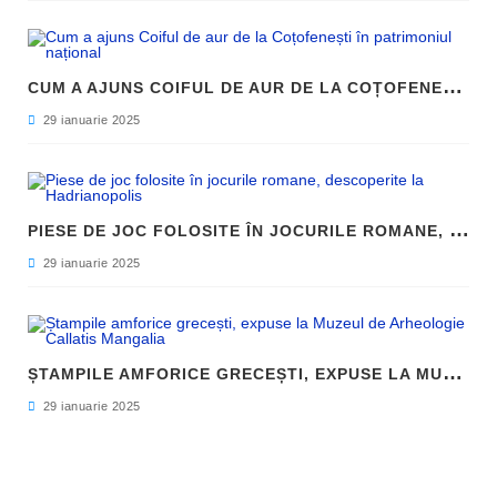
C
UM A AJUNS COIFUL DE AUR DE LA COȚOFENEȘTI ÎN PATRIMONIUL NAȚIONAL
29 ianuarie 2025
P
IESE DE JOC FOLOSITE ÎN JOCURILE ROMANE, DESCOPERITE LA HADRIANOPOLIS
29 ianuarie 2025
Ș
TAMPILE AMFORICE GRECEȘTI, EXPUSE LA MUZEUL DE ARHEOLOGIE CALLATIS MANGALIA
29 ianuarie 2025