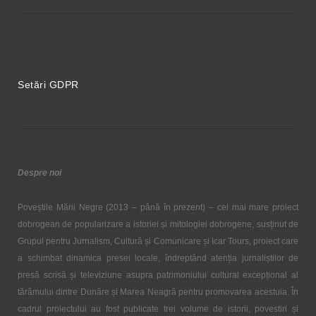
Setări GDPR
Despre noi
Poveștile Mării Negre (2013 – până în prezent) – cel mai mare proiect
dobrogean de popularizare a istoriei și mitologiei dobrogene, susținut de
Grupul pentru Jurnalism, Cultură și Comunicare și Icar Tours, proiect care
a schimbat dinamica presei locale, îndreptând atenția jurnaliștilor de
presă scrisă și televiziune asupra patrimoniului cultural excepțional al
tărâmului dintre Dunăre și Marea Neagră pentru promovarea acestuia. În
cadrul proiectului au fost publicate trei volume de istorii, povestiri și