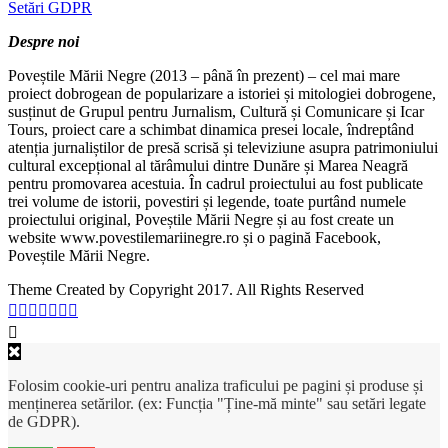
Setări GDPR
Despre noi
Poveștile Mării Negre (2013 – până în prezent) – cel mai mare
proiect dobrogean de popularizare a istoriei și mitologiei dobrogene,
susținut de Grupul pentru Jurnalism, Cultură și Comunicare și Icar
Tours, proiect care a schimbat dinamica presei locale, îndreptând
atenția jurnaliștilor de presă scrisă și televiziune asupra patrimoniului
cultural excepțional al tărâmului dintre Dunăre și Marea Neagră
pentru promovarea acestuia. În cadrul proiectului au fost publicate
trei volume de istorii, povestiri și legende, toate purtând numele
proiectului original, Poveștile Mării Negre și au fost create un
website www.povestilemariinegre.ro și o pagină Facebook,
Poveștile Mării Negre.
Theme Created by Copyright 2017. All Rights Reserved
Folosim cookie-uri pentru analiza traficului pe pagini și produse și
menținerea setărilor. (ex: Funcția "Ține-mă minte" sau setări legate
de GDPR).