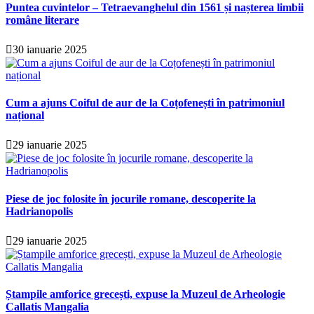
Puntea cuvintelor – Tetraevanghelul din 1561 și nașterea limbii
române literare
30 ianuarie 2025
Cum a ajuns Coiful de aur de la Coțofenești în patrimoniul
național
29 ianuarie 2025
Piese de joc folosite în jocurile romane, descoperite la
Hadrianopolis
29 ianuarie 2025
Ștampile amforice grecești, expuse la Muzeul de Arheologie
Callatis Mangalia