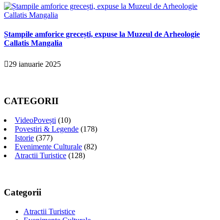
Ștampile amforice grecești, expuse la Muzeul de Arheologie
Callatis Mangalia
29 ianuarie 2025
CATEGORII
VideoPovești
(10)
Povestiri & Legende
(178)
Istorie
(377)
Evenimente Culturale
(82)
Atractii Turistice
(128)
Categorii
Atractii Turistice