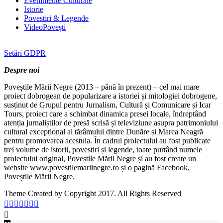
Evenimente Culturale
Istorie
Povestiri & Legende
VideoPovești
Setări GDPR
Despre noi
Poveștile Mării Negre (2013 – până în prezent) – cel mai mare
proiect dobrogean de popularizare a istoriei și mitologiei dobrogene,
susținut de Grupul pentru Jurnalism, Cultură și Comunicare și Icar
Tours, proiect care a schimbat dinamica presei locale, îndreptând
atenția jurnaliștilor de presă scrisă și televiziune asupra patrimoniului
cultural excepțional al tărâmului dintre Dunăre și Marea Neagră
pentru promovarea acestuia. În cadrul proiectului au fost publicate
trei volume de istorii, povestiri și legende, toate purtând numele
proiectului original, Poveștile Mării Negre și au fost create un
website www.povestilemariinegre.ro și o pagină Facebook,
Poveștile Mării Negre.
Theme Created by Copyright 2017. All Rights Reserved