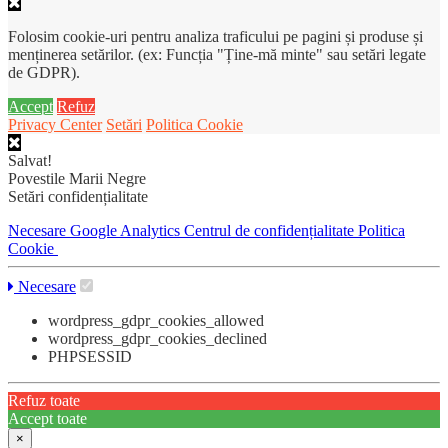
Folosim cookie-uri pentru analiza traficului pe pagini și produse și
menținerea setărilor. (ex: Funcția "Ține-mă minte" sau setări legate
de GDPR).
Accept
Refuz
Privacy Center
Setări
Politica Cookie
Salvat!
Povestile Marii Negre
Setări confidențialitate
Necesare
Google Analytics
Centrul de confidențialitate
Politica
Cookie
Necesare
wordpress_gdpr_cookies_allowed
wordpress_gdpr_cookies_declined
PHPSESSID
Refuz toate
Accept toate
×