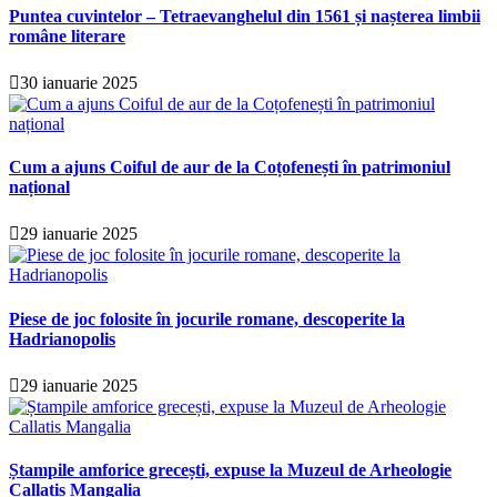
Puntea cuvintelor – Tetraevanghelul din 1561 și nașterea limbii
române literare
30 ianuarie 2025
Cum a ajuns Coiful de aur de la Coțofenești în patrimoniul
național
29 ianuarie 2025
Piese de joc folosite în jocurile romane, descoperite la
Hadrianopolis
29 ianuarie 2025
Ștampile amforice grecești, expuse la Muzeul de Arheologie
Callatis Mangalia