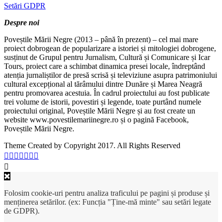
Setări GDPR
Despre noi
Poveștile Mării Negre (2013 – până în prezent) – cel mai mare
proiect dobrogean de popularizare a istoriei și mitologiei dobrogene,
susținut de Grupul pentru Jurnalism, Cultură și Comunicare și Icar
Tours, proiect care a schimbat dinamica presei locale, îndreptând
atenția jurnaliștilor de presă scrisă și televiziune asupra patrimoniului
cultural excepțional al tărâmului dintre Dunăre și Marea Neagră
pentru promovarea acestuia. În cadrul proiectului au fost publicate
trei volume de istorii, povestiri și legende, toate purtând numele
proiectului original, Poveștile Mării Negre și au fost create un
website www.povestilemariinegre.ro și o pagină Facebook,
Poveștile Mării Negre.
Theme Created by Copyright 2017. All Rights Reserved
Folosim cookie-uri pentru analiza traficului pe pagini și produse și
menținerea setărilor. (ex: Funcția "Ține-mă minte" sau setări legate
de GDPR).