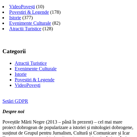
VideoPovești
(10)
Povestiri & Legende
(178)
Istorie
(377)
Evenimente Culturale
(82)
Atractii Turistice
(128)
Categorii
Atractii Turistice
Evenimente Culturale
Istorie
Povestiri & Legende
VideoPovești
Setări GDPR
Despre noi
Poveștile Mării Negre (2013 – până în prezent) – cel mai mare
proiect dobrogean de popularizare a istoriei și mitologiei dobrogene,
susținut de Grupul pentru Jurnalism, Cultură și Comunicare și Icar