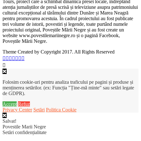
Tours, proiect care a schimbat dinamica presei locale, îndreptând
atenția jurnaliștilor de presă scrisă și televiziune asupra patrimoniului
cultural excepțional al tărâmului dintre Dunăre și Marea Neagră
pentru promovarea acestuia. În cadrul proiectului au fost publicate
trei volume de istorii, povestiri și legende, toate purtând numele
proiectului original, Poveștile Mării Negre și au fost create un
website www.povestilemariinegre.ro și o pagină Facebook,
Poveștile Mării Negre.
Theme Created by Copyright 2017. All Rights Reserved
Folosim cookie-uri pentru analiza traficului pe pagini și produse și
menținerea setărilor. (ex: Funcția "Ține-mă minte" sau setări legate
de GDPR).
Accept
Refuz
Privacy Center
Setări
Politica Cookie
Salvat!
Povestile Marii Negre
Setări confidențialitate