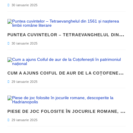
30 ianuarie 2025
P
UNTEA CUVINTELOR – TETRAEVANGHELUL DIN 1561 ȘI NAȘTEREA LIMBII ROMÂNE LITERARE
30 ianuarie 2025
C
UM A AJUNS COIFUL DE AUR DE LA COȚOFENEȘTI ÎN PATRIMONIUL NAȚIONAL
29 ianuarie 2025
P
IESE DE JOC FOLOSITE ÎN JOCURILE ROMANE, DESCOPERITE LA HADRIANOPOLIS
29 ianuarie 2025