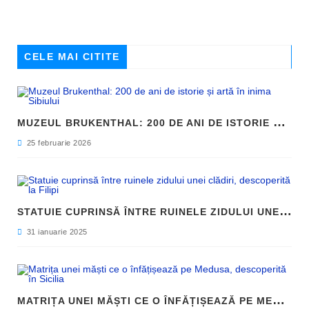
CELE MAI CITITE
M
UZEUL BRUKENTHAL: 200 DE ANI DE ISTORIE ȘI ARTĂ ÎN INIMA SIBIULUI
25 februarie 2026
S
TATUIE CUPRINSĂ ÎNTRE RUINELE ZIDULUI UNEI CLĂDIRI, DESCOPERITĂ LA FILIPI
31 ianuarie 2025
M
ATRIȚA UNEI MĂȘTI CE O ÎNFĂȚIȘEAZĂ PE MEDUSA, DESCOPERITĂ ÎN SICILIA