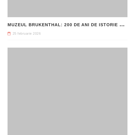
M
UZEUL BRUKENTHAL: 200 DE ANI DE ISTORIE ȘI ARTĂ ÎN INIMA SIBIULUI
25 februarie 2026