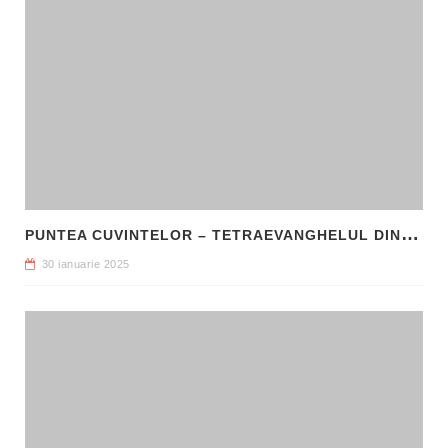
P
UNTEA CUVINTELOR – TETRAEVANGHELUL DIN 1561 ȘI NAȘTEREA LIMBII ROMÂNE LITERARE
30 ianuarie 2025