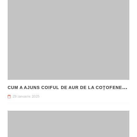
C
UM A AJUNS COIFUL DE AUR DE LA COȚOFENEȘTI ÎN PATRIMONIUL NAȚIONAL
29 ianuarie 2025