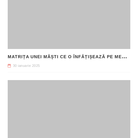
M
ATRIȚA UNEI MĂȘTI CE O ÎNFĂȚIȘEAZĂ PE MEDUSA, DESCOPERITĂ ÎN SICILIA
30 ianuarie 2025