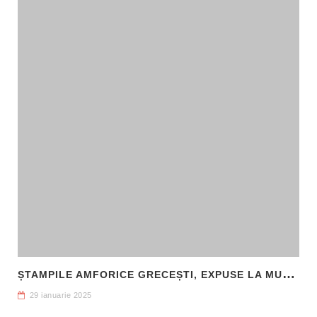
Ș
TAMPILE AMFORICE GRECEȘTI, EXPUSE LA MUZEUL DE ARHEOLOGIE CALLATIS MANGALIA
29 ianuarie 2025