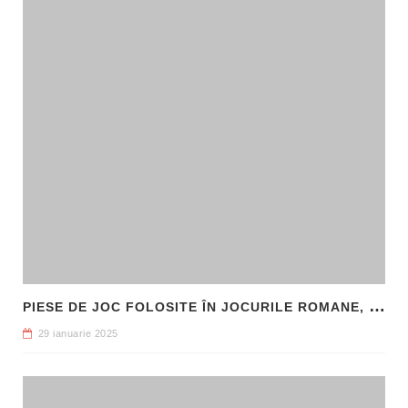
P
IESE DE JOC FOLOSITE ÎN JOCURILE ROMANE, DESCOPERITE LA HADRIANOPOLIS
29 ianuarie 2025