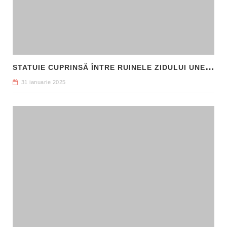
S
TATUIE CUPRINSĂ ÎNTRE RUINELE ZIDULUI UNEI CLĂDIRI, DESCOPERITĂ LA FILIPI
31 ianuarie 2025