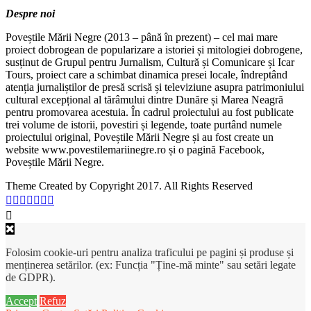
Despre noi
Poveștile Mării Negre (2013 – până în prezent) – cel mai mare
proiect dobrogean de popularizare a istoriei și mitologiei dobrogene,
susținut de Grupul pentru Jurnalism, Cultură și Comunicare și Icar
Tours, proiect care a schimbat dinamica presei locale, îndreptând
atenția jurnaliștilor de presă scrisă și televiziune asupra patrimoniului
cultural excepțional al tărâmului dintre Dunăre și Marea Neagră
pentru promovarea acestuia. În cadrul proiectului au fost publicate
trei volume de istorii, povestiri și legende, toate purtând numele
proiectului original, Poveștile Mării Negre și au fost create un
website www.povestilemariinegre.ro și o pagină Facebook,
Poveștile Mării Negre.
Theme Created by Copyright 2017. All Rights Reserved
Folosim cookie-uri pentru analiza traficului pe pagini și produse și
menținerea setărilor. (ex: Funcția "Ține-mă minte" sau setări legate
de GDPR).
Accept
Refuz