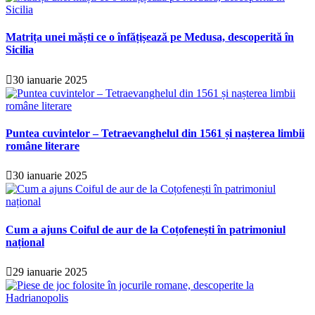
Matrița unei măști ce o înfățișează pe Medusa, descoperită în
Sicilia
30 ianuarie 2025
Puntea cuvintelor – Tetraevanghelul din 1561 și nașterea limbii
române literare
30 ianuarie 2025
Cum a ajuns Coiful de aur de la Coțofenești în patrimoniul
național
29 ianuarie 2025