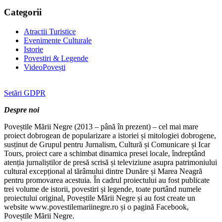
Categorii
Atractii Turistice
Evenimente Culturale
Istorie
Povestiri & Legende
VideoPovești
Setări GDPR
Despre noi
Poveștile Mării Negre (2013 – până în prezent) – cel mai mare
proiect dobrogean de popularizare a istoriei și mitologiei dobrogene,
susținut de Grupul pentru Jurnalism, Cultură și Comunicare și Icar
Tours, proiect care a schimbat dinamica presei locale, îndreptând
atenția jurnaliștilor de presă scrisă și televiziune asupra patrimoniului
cultural excepțional al tărâmului dintre Dunăre și Marea Neagră
pentru promovarea acestuia. În cadrul proiectului au fost publicate
trei volume de istorii, povestiri și legende, toate purtând numele
proiectului original, Poveștile Mării Negre și au fost create un
website www.povestilemariinegre.ro și o pagină Facebook,
Poveștile Mării Negre.