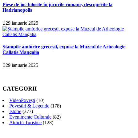
Piese de joc folosite în jocurile romane, descoperite la
Hadrianopolis
29 ianuarie 2025
Ștampile amforice grecești, expuse la Muzeul de Arheologie
Callatis Mangalia
29 ianuarie 2025
CATEGORII
VideoPovești
(10)
Povestiri & Legende
(178)
Istorie
(377)
Evenimente Culturale
(82)
Atractii Turistice
(128)