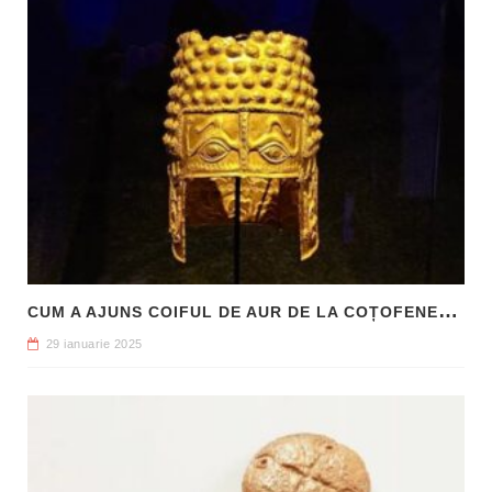
C
UM A AJUNS COIFUL DE AUR DE LA COȚOFENEȘTI ÎN PATRIMONIUL NAȚIONAL
29 ianuarie 2025