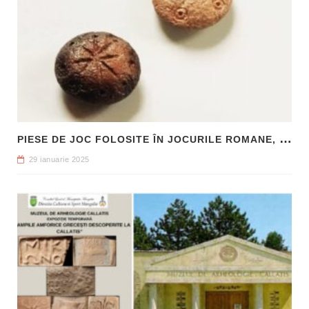
P
IESE DE JOC FOLOSITE ÎN JOCURILE ROMANE, DESCOPERITE LA HADRIANOPOLIS
29 ianuarie 2025