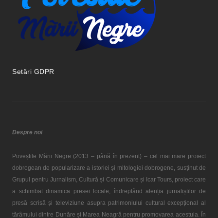
Setări GDPR
Despre noi
Poveștile Mării Negre (2013 – până în prezent) – cel mai mare proiect
dobrogean de popularizare a istoriei și mitologiei dobrogene, susținut de
Grupul pentru Jurnalism, Cultură și Comunicare și Icar Tours, proiect care
a schimbat dinamica presei locale, îndreptând atenția jurnaliștilor de
presă scrisă și televiziune asupra patrimoniului cultural excepțional al
tărâmului dintre Dunăre și Marea Neagră pentru promovarea acestuia. În