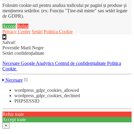
Folosim cookie-uri pentru analiza traficului pe pagini și produse și
menținerea setărilor. (ex: Funcția "Ține-mă minte" sau setări legate
de GDPR).
Accept
Refuz
Privacy Center
Setări
Politica Cookie
Salvat!
Povestile Marii Negre
Setări confidențialitate
Necesare
Google Analytics
Centrul de confidențialitate
Politica
Cookie
Necesare
wordpress_gdpr_cookies_allowed
wordpress_gdpr_cookies_declined
PHPSESSID
Refuz toate
Accept toate
×