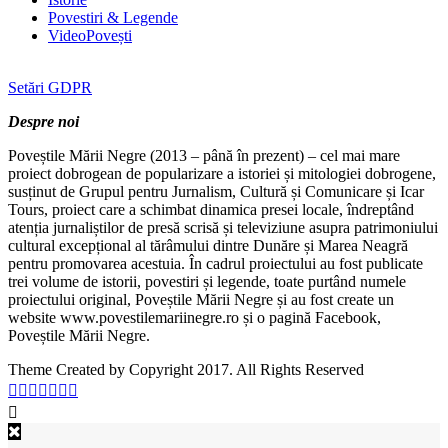
Povestiri & Legende
VideoPovești
Setări GDPR
Despre noi
Poveștile Mării Negre (2013 – până în prezent) – cel mai mare
proiect dobrogean de popularizare a istoriei și mitologiei dobrogene,
susținut de Grupul pentru Jurnalism, Cultură și Comunicare și Icar
Tours, proiect care a schimbat dinamica presei locale, îndreptând
atenția jurnaliștilor de presă scrisă și televiziune asupra patrimoniului
cultural excepțional al tărâmului dintre Dunăre și Marea Neagră
pentru promovarea acestuia. În cadrul proiectului au fost publicate
trei volume de istorii, povestiri și legende, toate purtând numele
proiectului original, Poveștile Mării Negre și au fost create un
website www.povestilemariinegre.ro și o pagină Facebook,
Poveștile Mării Negre.
Theme Created by Copyright 2017. All Rights Reserved