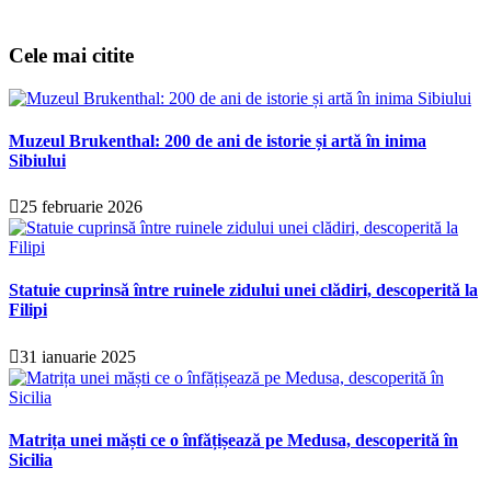
Cele mai citite
Muzeul Brukenthal: 200 de ani de istorie și artă în inima
Sibiului
25 februarie 2026
Statuie cuprinsă între ruinele zidului unei clădiri, descoperită la
Filipi
31 ianuarie 2025
Matrița unei măști ce o înfățișează pe Medusa, descoperită în
Sicilia