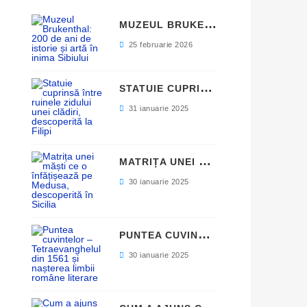
M
UZEUL BRUKENTHAL: 200 DE ANI DE ISTORIE ȘI ARTĂ ÎN INIMA SIBIULUI
25 februarie 2026
S
TATUIE CUPRINSĂ ÎNTRE RUINELE ZIDULUI UNEI CLĂDIRI, DESCOPERITĂ LA FILIPI
31 ianuarie 2025
M
ATRIȚA UNEI MĂȘTI CE O ÎNFĂȚIȘEAZĂ PE MEDUSA, DESCOPERITĂ ÎN SICILIA
30 ianuarie 2025
P
UNTEA CUVINTELOR – TETRAEVANGHELUL DIN 1561 ȘI NAȘTEREA LIMBII ROMÂNE LITERARE
30 ianuarie 2025