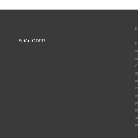
D
Setări GDPR
P
m
m
C
d
p
e
p
p
p
a
p