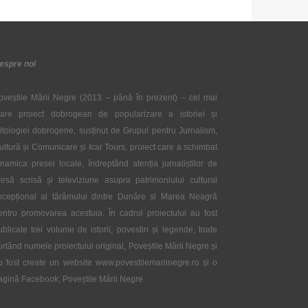
espre noi
oveștile Mării Negre (2013 – până în prezent) – cel mai
are proiect dobrogean de popularizare a istoriei și
itologiei dobrogene, susținut de Grupul pentru Jurnalism,
ultură și Comunicare și Icar Tours, proiect care a schimbat
inamica presei locale, îndreptând atenția jurnaliștilor de
resă scrisă și televiziune asupra patrimoniului cultural
xcepțional al tărâmului dintre Dunăre și Marea Neagră
entru promovarea acestuia. În cadrul proiectului au fost
ublicate trei volume de istorii, povestiri și legende, toate
urtând numele proiectului original, Poveștile Mării Negre și
u fost create un website www.povestilemariinegre.ro și o
agină Facebook, Poveștile Mării Negre.