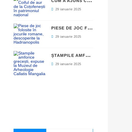
C
UM A AJUNS COIFUL DE AUR DE LA COȚOFENEȘTI ÎN PATRIMONIUL NAȚIONAL
29 ianuarie 2025
P
IESE DE JOC FOLOSITE ÎN JOCURILE ROMANE, DESCOPERITE LA HADRIANOPOLIS
29 ianuarie 2025
Ș
TAMPILE AMFORICE GRECEȘTI, EXPUSE LA MUZEUL DE ARHEOLOGIE CALLATIS MANGALIA
29 ianuarie 2025