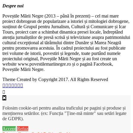
Despre noi
Poveștile Mării Negre (2013 – până în prezent) – cel mai mare
proiect dobrogean de popularizare a istoriei și mitologiei dobrogene,
susținut de Grupul pentru Jurnalism, Cultură și Comunicare și Icar
Tours, proiect care a schimbat dinamica presei locale, îndreptând
atenția jurnaliștilor de presă scrisă și televiziune asupra patrimoniului
cultural excepțional al tărâmului dintre Dunăre și Marea Neagră
pentru promovarea acestuia. În cadrul proiectului au fost publicate
trei volume de istorii, povestiri și legende, toate purtând numele
proiectului original, Poveștile Mării Negre și au fost create un
website www.povestilemariinegre.ro și o pagină Facebook,
Poveștile Mării Negre.
Theme Created by Copyright 2017. All Rights Reserved
Folosim cookie-uri pentru analiza traficului pe pagini și produse și
menținerea setărilor. (ex: Funcția "Ține-mă minte" sau setări legate
de GDPR).
Accept
Refuz