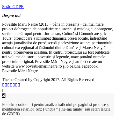
Setări GDPR
Despre noi
Poveștile Mării Negre (2013 – până în prezent) – cel mai mare
proiect dobrogean de popularizare a istoriei și mitologiei dobrogene,
susținut de Grupul pentru Jurnalism, Cultură și Comunicare și Icar
Tours, proiect care a schimbat dinamica presei locale, îndreptând
atenția jurnaliștilor de presă scrisă și televiziune asupra patrimoniului
cultural excepțional al tărâmului dintre Dunăre și Marea Neagră
pentru promovarea acestuia. În cadrul proiectului au fost publicate
trei volume de istorii, povestiri și legende, toate purtând numele
proiectului original, Poveștile Mării Negre și au fost create un
website www.povestilemariinegre.ro și o pagină Facebook,
Poveștile Mării Negre.
Theme Created by Copyright 2017. All Rights Reserved
Folosim cookie-uri pentru analiza traficului pe pagini și produse și
menținerea setărilor. (ex: Funcția "Ține-mă minte" sau setări legate
de GDPR).