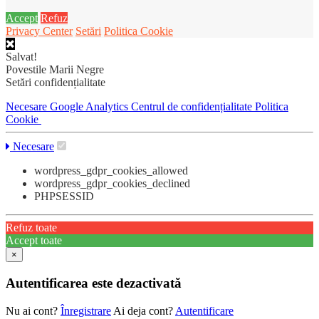
Accept
Refuz
Privacy Center
Setări
Politica Cookie
Salvat!
Povestile Marii Negre
Setări confidențialitate
Necesare
Google Analytics
Centrul de confidențialitate
Politica
Cookie
Necesare
wordpress_gdpr_cookies_allowed
wordpress_gdpr_cookies_declined
PHPSESSID
Refuz toate
Accept toate
×
Autentificarea este dezactivată
Nu ai cont?
Înregistrare
Ai deja cont?
Autentificare