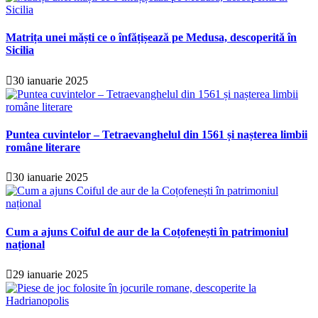
Matrița unei măști ce o înfățișează pe Medusa, descoperită în
Sicilia
30 ianuarie 2025
Puntea cuvintelor – Tetraevanghelul din 1561 și nașterea limbii
române literare
30 ianuarie 2025
Cum a ajuns Coiful de aur de la Coțofenești în patrimoniul
național
29 ianuarie 2025