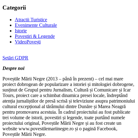
Categorii
Atractii Turistice
Evenimente Culturale
Istorie
Povestiri & Legende
VideoPovești
Setări GDPR
Despre noi
Poveștile Mării Negre (2013 – până în prezent) – cel mai mare
proiect dobrogean de popularizare a istoriei și mitologiei dobrogene,
susținut de Grupul pentru Jurnalism, Cultură și Comunicare și Icar
Tours, proiect care a schimbat dinamica presei locale, îndreptând
atenția jurnaliștilor de presă scrisă și televiziune asupra patrimoniului
cultural excepțional al tărâmului dintre Dunăre și Marea Neagră
pentru promovarea acestuia. În cadrul proiectului au fost publicate
trei volume de istorii, povestiri și legende, toate purtând numele
proiectului original, Poveștile Mării Negre și au fost create un
website www.povestilemariinegre.ro și o pagină Facebook,
Poveștile Mării Negre.