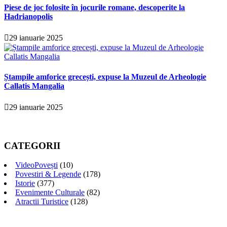
Piese de joc folosite în jocurile romane, descoperite la
Hadrianopolis
29 ianuarie 2025
Ștampile amforice grecești, expuse la Muzeul de Arheologie
Callatis Mangalia
29 ianuarie 2025
CATEGORII
VideoPovești
(10)
Povestiri & Legende
(178)
Istorie
(377)
Evenimente Culturale
(82)
Atractii Turistice
(128)