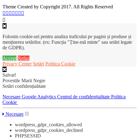
Theme Created by Copyright 2017. All Rights Reserved
Folosim cookie-uri pentru analiza traficului pe pagini și produse și
menținerea setărilor. (ex: Funcția "Ține-mă minte" sau setări legate
de GDPR).
Accept
Refuz
Privacy Center
Setări
Politica Cookie
Salvat!
Povestile Marii Negre
Setări confidențialitate
Necesare
Google Analytics
Centrul de confidențialitate
Politica
Cookie
Necesare
wordpress_gdpr_cookies_allowed
wordpress_gdpr_cookies_declined
PHPSESSID